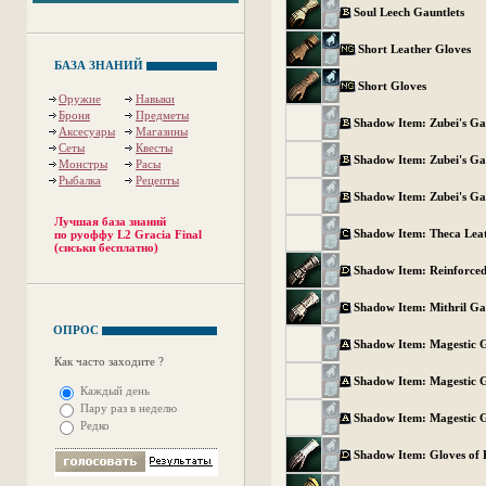
Soul Leech Gauntlets
Short Leather Gloves
БАЗА ЗНАНИЙ
Short Gloves
Оружие
Навыки
Броня
Предметы
Shadow Item: Zubei's Ga
Аксесуары
Магазины
Сеты
Квесты
Shadow Item: Zubei's Ga
Монстры
Расы
Рыбалка
Рецепты
Shadow Item: Zubei's Ga
Лучшая база знаний
Shadow Item: Theca Lea
по руоффу L2 Gracia Final
(сиськи бесплатно)
Shadow Item: Reinforced
Shadow Item: Mithril Ga
ОПРОС
Shadow Item: Magestic 
Как часто заходите ?
Shadow Item: Magestic 
Каждый день
Пару раз в неделю
Shadow Item: Magestic 
Редко
Shadow Item: Gloves of