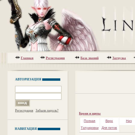
Главная
Регистрация
База знаний
Загрузка
АВТОРИЗАЦИЯ
Регистрация
Забыли пароль?
Броня и щиты
Полная
Верх
Низ
Татуировки
Для петов
НАВИГАЦИЯ