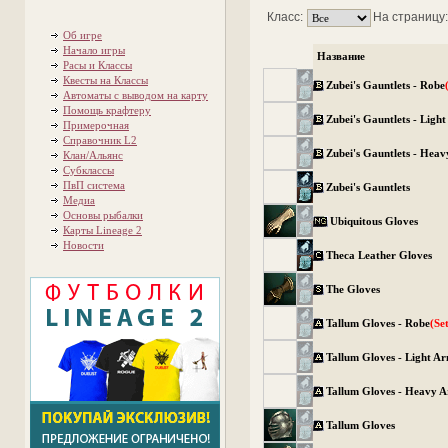
Класс:
На страницу
Об игре
Начало игры
Название
Расы и Классы
Квесты на Классы
Zubei's Gauntlets - Robe
Автоматы с выводом на карту
Помощь крафтеру
Zubei's Gauntlets - Ligh
Примерочная
Справочник L2
Zubei's Gauntlets - Hea
Клан/Альянс
Субклассы
ПвП система
Zubei's Gauntlets
Медиа
Основы рыбалки
Ubiquitous Gloves
Карты Lineage 2
Новости
Theca Leather Gloves
The Gloves
Tallum Gloves - Robe
(Se
Tallum Gloves - Light A
Tallum Gloves - Heavy 
Tallum Gloves