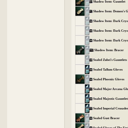
Shadow Item: Gauntlet
Shadow Item: Demon's G
Shadow Item: Dark Crys
Shadow Item: Dark Crys
Shadow Item: Dark Crys
Shadow Item: Bracer
Sealed Zubei's Gauntlets
Sealed Tallum Gloves
Sealed Phoenix Gloves
Sealed Major Arcana Gl
Sealed Majestic Gauntlet
Sealed Imperial Crusade
Sealed Gust Bracer
Sealed Gloves of The Un