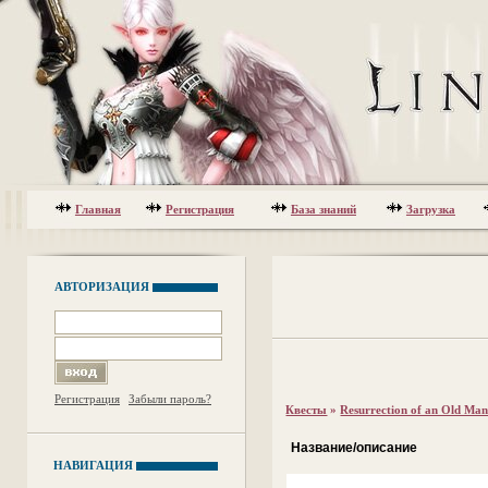
Главная
Регистрация
База знаний
Загрузка
АВТОРИЗАЦИЯ
Регистрация
Забыли пароль?
Квесты
»
Resurrection of an Old Ma
Название/описание
НАВИГАЦИЯ