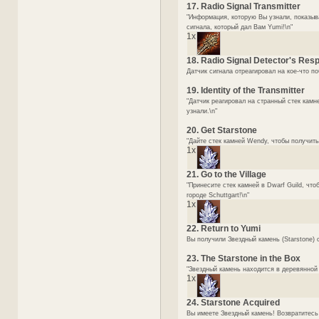
17. Radio Signal Transmitter
"Информация, которую Вы узнали, показыв
сигнала, который дал Вам Yumi!\n"
1x
18. Radio Signal Detector's Res
Датчик сигнала отреагировал на кое-что по
19. Identity of the Transmitter
"Датчик реагировал на странный стек камне
узнали.\n"
20. Get Starstone
"Дайте стек камней Wendy, чтобы получит
1x
21. Go to the Village
"Принесите стек камней в Dwarf Guild, чт
городе Schuttgart!\n"
1x
22. Return to Yumi
Вы получили Звездный камень (Starstone) 
23. The Starstone in the Box
"Звездный камень находится в деревянной 
1x
24. Starstone Acquired
Вы имеете Звездный камень! Возвратитесь