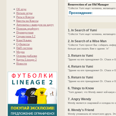
Resurrection of an Old Manager
"Collector Yumi ищет человека, желающего 
Об игре
Прохождение:
Начало игры
Расы и Классы
Квесты на Классы
Автоматы с выводом на карту
Помощь крафтеру
1. In Search of Yumi
Примерочная
"Collector Yumi ищет человека, желающего 
Справочник L2
Клан/Альянс
2. In Search of a Wise Man
Субклассы
"Collector Yumi просит Вас собирать инфо
ПвП система
больше рассказать Вам о здании. \n"
Медиа
3. Return to Yumi
Основы рыбалки
Карты Lineage 2
"Здание на юге принадлежит Dr. Chaos и G
Новости
4. Return to Yumi
"Здание на юге принадлежит Dr. Chaos и 
5. Return to Yumi
"Здание на юге принадлежит Dr. Chaos и 
6. Things to Know
"Yumi думает, что Wendy имеет кой-какую
7. Angry Wendy
Wendy является сварливой и холодна по о
8. Wendy's Friend
Wendy упоминала её гигантского друга. Эт