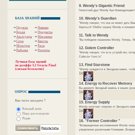
9. Wendy's Gigantic Friend
Гигантский друг Wendy был Командующим Го
БАЗА ЗНАНИЙ
10. Wendy's Guardian
"Wendy говорит, что она не может дать Ва
Оружие
Навыки
бороться! Убейте охрану Wendy и покажите 
Броня
Предметы
11. Talk to Wendy
Аксесуары
Магазины
"Вы победили охранника Wendy. Теперь, W
Сеты
Квесты
Монстры
Расы
12. Golem Controller
Рыбалка
Рецепты
"Wendy говорит, что есть устройство, кот
Collector Yumi.\n"
Лучшая база знаний
13. Find Starstone
по руоффу L2 Gracia Final
(сиськи бесплатно)
"Wendy нуждается в Звездном камне, чтобы
1x
14. Energy to Recover Memory
Вы держите Звездный камень в ваших руках
ОПРОС
1x
Как часто заходите ?
15. Energy Supply
Wendy получает энергию от Звездного камн
Каждый день
1x
Пару раз в неделю
Редко
16. "Former Controller "
"Возвращенные воспоминания Wendy показыв
управление различными Големами. Возврат