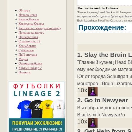
The Leader and the Follower
Об игре
"Главный кузнец Head Blacksmith Newyear 
Начало игры
материалы чтобы сделать бронь для Академи
Расы и Классы
Bruin Lizardman Blood.\n\nОхотьтесь на мон
Квесты на Классы
Прохождение:
Автоматы с выводом на карту
Помощь крафтеру
Примерочная
Справочник L2
Клан/Альянс
Субклассы
1. Slay the Bruin
ПвП система
Медиа
"Главный кузнец Head Bl
Основы рыбалки
Карты Lineage 2
ему необходимые матери
Новости
Юг от города Schuttgart и
монстров - Bruin Lizardm
10x
2. Go to Newyear
Вы собрали достаточное 
Blacksmith Newyear.\n
10x
3. Get Help from 