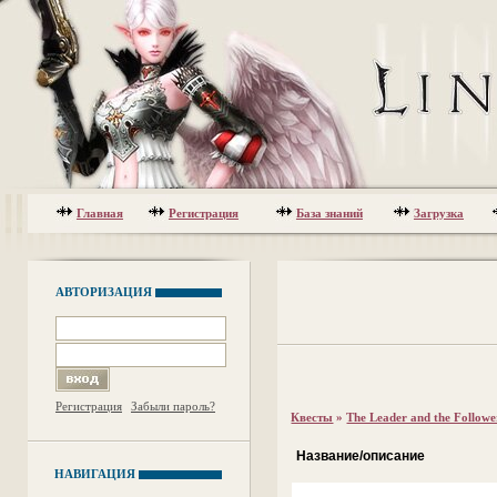
Главная
Регистрация
База знаний
Загрузка
АВТОРИЗАЦИЯ
Регистрация
Забыли пароль?
Квесты
»
The Leader and the Followe
Название/описание
НАВИГАЦИЯ