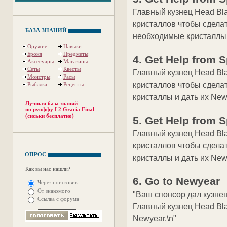
Главный кузнец Head Bla
кристаллов чтобы сдела
БАЗА ЗНАНИЙ
необходимые кристаллы 
Оружие
Навыки
Броня
Предметы
4. Get Help from 
Аксесуары
Магазины
Сеты
Квесты
Главный кузнец Head Bla
Монстры
Расы
кристаллов чтобы сдела
Рыбалка
Рецепты
кристаллы и дать их New
Лучшая база знаний
по руоффу L2 Gracia Final
(сиськи бесплатно)
5. Get Help from 
Главный кузнец Head Bla
кристаллов чтобы сдела
ОПРОС
кристаллы и дать их New
Как вы нас нашли?
6. Go to Newyear
Через поисковик
От знакомого
"Ваш спонсор дал кузне
Ссылка с форума
Главный кузнец Head Bl
Newyear.\n"