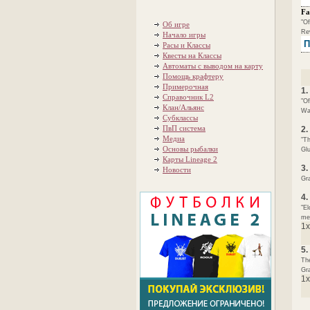
Fa
"Of
Об игре
Rev
Начало игры
П
Расы и Классы
Квесты на Классы
Автоматы с выводом на карту
Помощь крафтеру
Примерочная
1.
Справочник L2
"Of
Клан/Альянс
War
Субклассы
ПвП система
2.
Медиа
"Th
Основы рыбалки
Glu
Карты Lineage 2
3.
Новости
Gra
4.
"El
med
1x
5.
The
Gra
1x