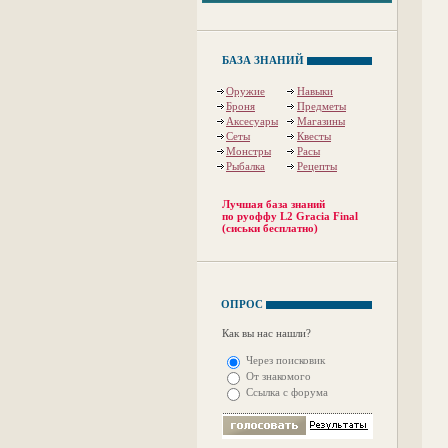
БАЗА ЗНАНИЙ
Оружие
Навыки
Броня
Предметы
Аксесуары
Магазины
Сеты
Квесты
Монстры
Расы
Рыбалка
Рецепты
Лучшая база знаний
по руоффу L2 Gracia Final
(сиськи бесплатно)
ОПРОС
Как вы нас нашли?
Через поисковик
От знакомого
Ссылка с форума