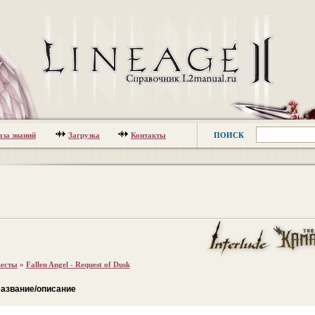
аза знаний
Загрузка
Контакты
ПОИСК
есты
»
Fallen Angel - Request of Dusk
азвание/описание