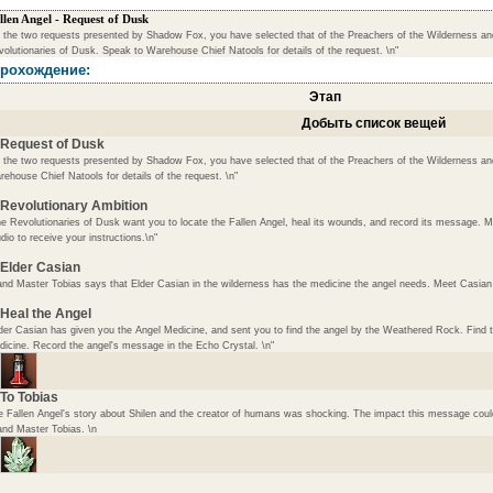
llen Angel - Request of Dusk
 the two requests presented by Shadow Fox, you have selected that of the Preachers of the Wilderness an
olutionaries of Dusk. Speak to Warehouse Chief Natools for details of the request. \n"
рохождение:
Этап
Добыть список вещей
 Request of Dusk
 the two requests presented by Shadow Fox, you have selected that of the Preachers of the Wilderness an
ehouse Chief Natools for details of the request. \n"
 Revolutionary Ambition
e Revolutionaries of Dusk want you to locate the Fallen Angel, heal its wounds, and record its message. 
dio to receive your instructions.\n"
 Elder Casian
nd Master Tobias says that Elder Casian in the wilderness has the medicine the angel needs. Meet Casian 
 Heal the Angel
der Casian has given you the Angel Medicine, and sent you to find the angel by the Weathered Rock. Find th
icine. Record the angel's message in the Echo Crystal. \n"
 To Tobias
 Fallen Angel's story about Shilen and the creator of humans was shocking. The impact this message could
nd Master Tobias. \n