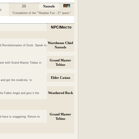
38
Natools
d
"Completion of the ""Shadow Fox - 3"" quest."
NPC/Место
Warehouse Chief
d Revolutionaries of Dusk. Speak to
Natools
Grand Master
Meet with Grand Master Tobias in
Tobias
Elder Casian
and get the medicine. \n
Weathered Rock
e Fallen Angel and give it the
Grand Master
 have is staggering. Return to
Tobias