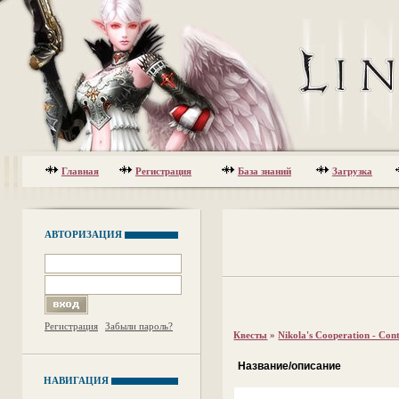
Главная
Регистрация
База знаний
Загрузка
АВТОРИЗАЦИЯ
Регистрация
Забыли пароль?
Квесты
»
Nikola's Cooperation - Con
Название/описание
НАВИГАЦИЯ