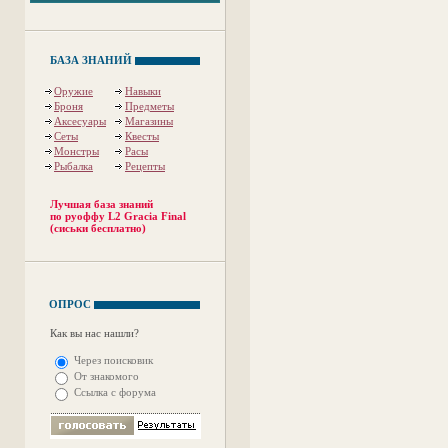
БАЗА ЗНАНИЙ
Оружие
Навыки
Броня
Предметы
Аксесуары
Магазины
Сеты
Квесты
Монстры
Расы
Рыбалка
Рецепты
Лучшая база знаний
по руоффу L2 Gracia Final
(сиськи бесплатно)
ОПРОС
Как вы нас нашли?
Через поисковик
От знакомого
Ссылка с форума