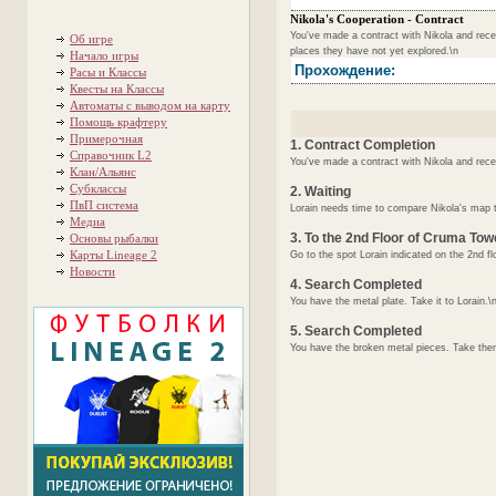
Nikola's Cooperation - Contract
You've made a contract with Nikola and rece
Об игре
places they have not yet explored.\n
Начало игры
Прохождение:
Расы и Классы
Квесты на Классы
Автоматы с выводом на карту
Помощь крафтеру
Примерочная
1. Contract Completion
Справочник L2
You've made a contract with Nikola and rece
Клан/Альянс
Субклассы
2. Waiting
ПвП система
Lorain needs time to compare Nikola's map to h
Медиа
3. To the 2nd Floor of Cruma Tow
Основы рыбалки
Карты Lineage 2
Go to the spot Lorain indicated on the 2nd
Новости
4. Search Completed
You have the metal plate. Take it to Lorain.\
5. Search Completed
You have the broken metal pieces. Take them