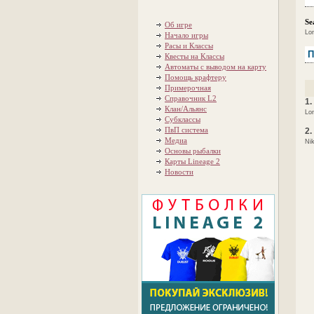
Se
Об игре
Lor
Начало игры
Расы и Классы
П
Квесты на Классы
Автоматы с выводом на карту
Помощь крафтеру
Примерочная
Справочник L2
1.
Клан/Альянс
Lor
Субклассы
ПвП система
2.
Медиа
Nik
Основы рыбалки
Карты Lineage 2
Новости