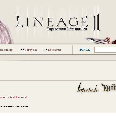
аза знаний
Загрузка
Контакты
ПОИСК
есты
»
Seal Removal
азвание/описание