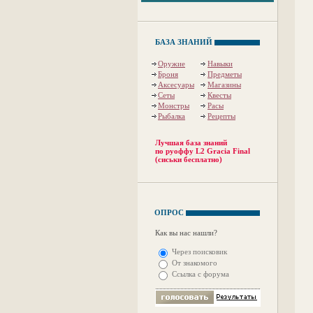
БАЗА ЗНАНИЙ
Оружие
Навыки
Броня
Предметы
Аксесуары
Магазины
Сеты
Квесты
Монстры
Расы
Рыбалка
Рецепты
Лучшая база знаний
по руоффу L2 Gracia Final
(сиськи бесплатно)
ОПРОС
Как вы нас нашли?
Через поисковик
От знакомого
Ссылка с форума