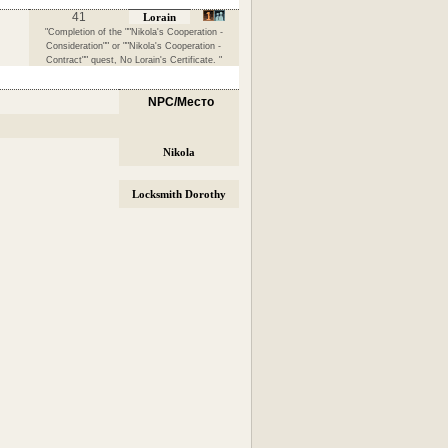
41
Lorain
"Completion of the ""Nikola's Cooperation -
Consideration"" or ""Nikola's Cooperation -
Contract"" quest, No Lorain's Certificate. "
NPC/Место
Nikola
Locksmith Dorothy