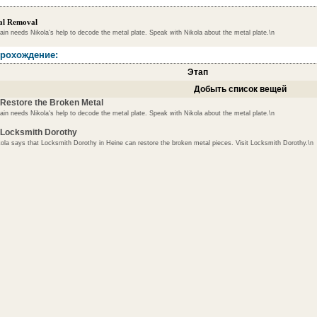
al Removal
ain needs Nikola's help to decode the metal plate. Speak with Nikola about the metal plate.\n
рохождение:
Этап
Добыть список вещей
 Restore the Broken Metal
ain needs Nikola's help to decode the metal plate. Speak with Nikola about the metal plate.\n
 Locksmith Dorothy
ola says that Locksmith Dorothy in Heine can restore the broken metal pieces. Visit Locksmith Dorothy.\n