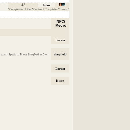
42
Luka
"Completion of the ""Contract Completion"" quest."
NPC/
Место
Lorain
Shegfield
exist. Speak to Priest Shegfield in Dion
Lorain
Kusto