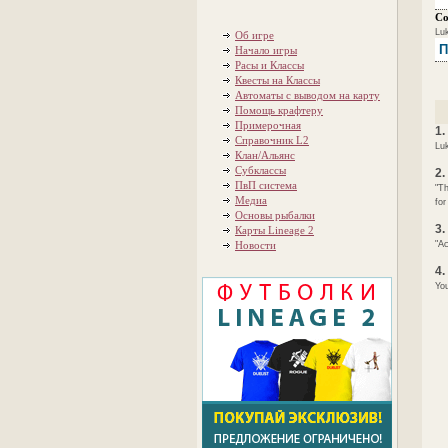
Co
Luk
Об игре
П
Начало игры
Расы и Классы
Квесты на Классы
Автоматы с выводом на карту
Помощь крафтеру
Примерочная
1.
Справочник L2
Luk
Клан/Альянс
Субклассы
2.
ПвП система
"Th
Медиа
for
Основы рыбалки
3.
Карты Lineage 2
Новости
"Ac
4.
You