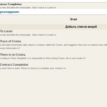
ntract Completion
a has decoded the metal plate. Take it back to Lorain.\n
рохождение:
Этап
Добыть список вещей
 To Lorain
a has decoded the metal plate. Take it back to Lorain.\n
 Trace of Cruma
e decoded metal plate talks about a creature called the Cruma, and suggests that such a creature may still 
 more information.\n"
 There is no Cruma.
cording to Priest Shegfield, it is impossible to find a living Cruma. Go to see Lorain.\n"
 Contract Completion
r work here is done. Return to Kusto to complete your contract.\n