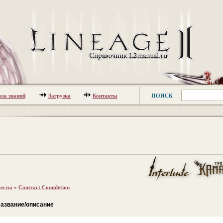
аза знаний
Загрузка
Контакты
ПОИСК
есты
»
Contract Completion
азвание/описание