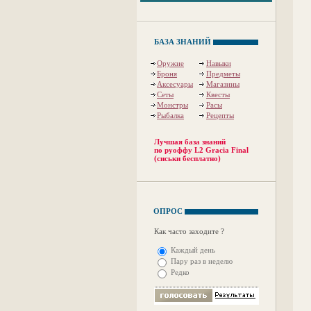
БАЗА ЗНАНИЙ
Оружие
Навыки
Броня
Предметы
Аксесуары
Магазины
Сеты
Квесты
Монстры
Расы
Рыбалка
Рецепты
Лучшая база знаний
по руоффу L2 Gracia Final
(сиськи бесплатно)
ОПРОС
Как часто заходите ?
Каждый день
Пару раз в неделю
Редко