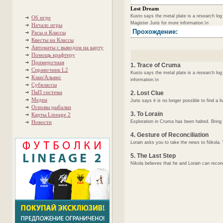
Lost Dream
Kusto says the metal plate is a research log
Об игре
Magister Juris for more information.\n
Начало игры
Прохождение:
Расы и Классы
Квесты на Классы
Автоматы с выводом на карту
Помощь крафтеру
Примерочная
1. Trace of Cruma
Справочник L2
Kusto says the metal plate is a research log
Клан/Альянс
information.\n
Субклассы
ПвП система
2. Lost Clue
Медиа
Juris says it is no longer possible to find a 
Основы рыбалки
3. To Lorain
Карты Lineage 2
Новости
Exploration in Cruma has been halted. Bring 
4. Gesture of Reconciliation
Lorain asks you to take the news to Nikola. 
5. The Last Step
Nikola believes that he and Lorain can reconc