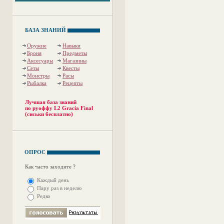
БАЗА ЗНАНИЙ
Оружие
Навыки
Броня
Предметы
Аксесуары
Магазины
Сеты
Квесты
Монстры
Расы
Рыбалка
Рецепты
Лучшая база знаний
по руоффу L2 Gracia Final
(сиськи бесплатно)
ОПРОС
Как часто заходите ?
Каждый день
Пару раз в неделю
Редко