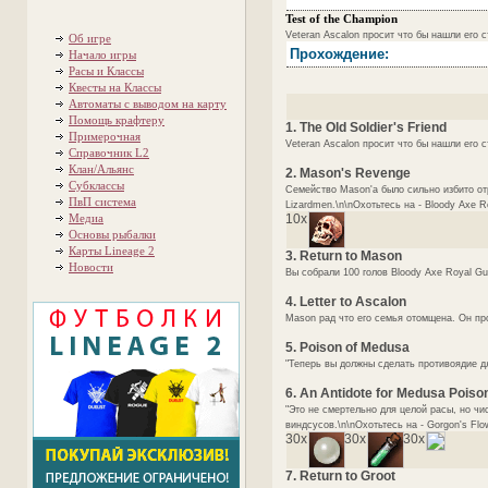
Test of the Champion
Veteran Ascalon просит что бы нашли его с
Об игре
Прохождение:
Начало игры
Расы и Классы
Квесты на Классы
Автоматы с выводом на карту
Помощь крафтеру
1. The Old Soldier's Friend
Примерочная
Veteran Ascalon просит что бы нашли его с
Справочник L2
Клан/Альянс
2. Mason's Revenge
Субклассы
Семейство Mason'а было сильно избито отр
ПвП система
Lizardmen.\n\nОхотьтесь на - Bloody Axe R
Медиа
10x
Основы рыбалки
Карты Lineage 2
3. Return to Mason
Новости
Вы собрали 100 голов Bloody Axe Royal Gu
4. Letter to Ascalon
Mason рад что его семья отомщена. Он про
5. Poison of Medusa
"Теперь вы должны сделать противоядие дл
6. An Antidote for Medusa Poiso
"Это не смертельно для целой расы, но чи
виндсусов.\n\nОхотьтесь на - Gorgon's Fl
30x
30x
30x
7. Return to Groot