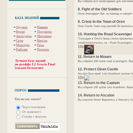
Вы собрали всё необходимое для изготовле
8. Fight of the Old Soldiers
Groot благодарит Вас за помощь и говорит
БАЗА ЗНАНИЙ
9. Crisis In the Town of Oren
Oren Castle Town под угрозой! Встретьтесь
Оружие
Навыки
Броня
Предметы
10. Hunting the Road Scavenger
Аксесуары
Магазины
"Ситуация в Oren'e была слегка преувелис
Сеты
Квесты
голов!\n\nОхотьтесь на - Road Scavengers,
Монстры
Расы
10x
Рыбалка
Рецепты
11. Return to Mouen
Лучшая база знаний
Вы собрали 100 голов road scavengers. Вер
по руоффу L2 Gracia Final
(сиськи бесплатно)
12. Protect Giran Castle
Ascalon Был прав! Leto lizardmen начали 
10x
13. Return to the Captain
Вы собрали 100 зубов Leto lizardmen. Верн
ОПРОС
14. Return to Ascalon
Как вы нас нашли?
Вы спасили Giran! Вернитесь к Veteran'y As
Через поисковик
От знакомого
Ссылка с форума