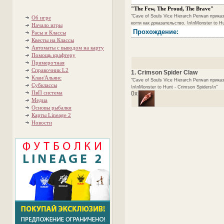
"The Few, The Proud, The Brave"
"Cave of Souls Vice Hierarch Perwan прика
Об игре
когти как доказательство. \n\nMonster to H
Начало игры
Прохождение:
Расы и Классы
Квесты на Классы
Автоматы с выводом на карту
Помощь крафтеру
Примерочная
Справочник L2
1. Crimson Spider Claw
Клан/Альянс
"Cave of Souls Vice Hierarch Perwan прика
Субклассы
\n\nMonster to Hunt - Crimson Spiders\n"
ПвП система
0x
Медиа
Основы рыбалки
Карты Lineage 2
Новости