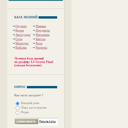
БАЗА ЗНАНИЙ
Оружие
Навыки
Броня
Предметы
Аксесуары
Магазины
Сеты
Квесты
Монстры
Расы
Рыбалка
Рецепты
Лучшая база знаний
по руоффу L2 Gracia Final
(сиськи бесплатно)
ОПРОС
Как часто заходите ?
Каждый день
Пару раз в неделю
Редко