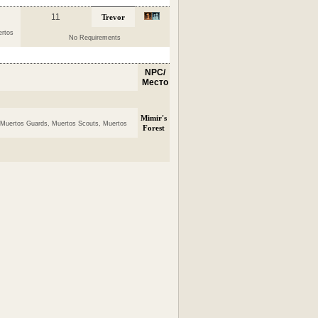
11
Trevor
ertos
No Requirements
NPC/
Место
Mimir's
 Muertos Guards, Muertos Scouts, Muertos
Forest