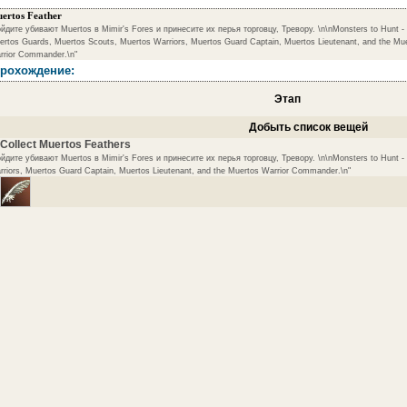
ertos Feather
йдите убивают Muertos в Mimir's Fores и принесите их перья торговцу, Тревору. \n\nMonsters to Hunt -
rtos Guards, Muertos Scouts, Muertos Warriors, Muertos Guard Captain, Muertos Lieutenant, and the Mu
rrior Commander.\n"
рохождение:
Этап
Добыть список вещей
 Collect Muertos Feathers
йдите убивают Muertos в Mimir's Fores и принесите их перья торговцу, Тревору. \n\nMonsters to Hunt -
riors, Muertos Guard Captain, Muertos Lieutenant, and the Muertos Warrior Commander.\n"