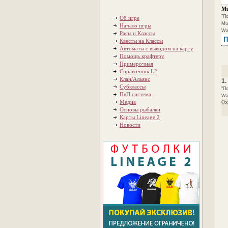
Mu
"По
Об игре
Mue
Начало игры
Wa
Расы и Классы
П
Квесты на Классы
Автоматы с выводом на карту
Помощь крафтеру
Примерочная
Справочник L2
Клан/Альянс
1.
Субклассы
"По
ПвП система
War
Медиа
0x
Основы рыбалки
Карты Lineage 2
Новости