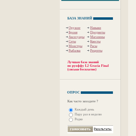
БАЗА ЗНАНИЙ
Оружие
Навыки
Броня
Предметы
Аксесуары
Магазины
Сеты
Квесты
Монстры
Расы
Рыбалка
Рецепты
Лучшая база знаний
по руоффу L2 Gracia Final
(сиськи бесплатно)
ОПРОС
Как часто заходите ?
Каждый день
Пару раз в неделю
Редко