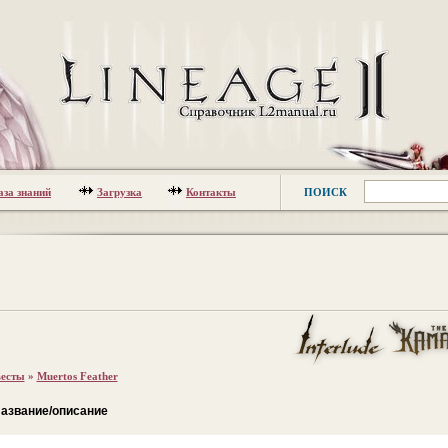
аза знаний
Загрузка
Контакты
ПОИСК
есты
»
Muertos Feather
азвание/описание