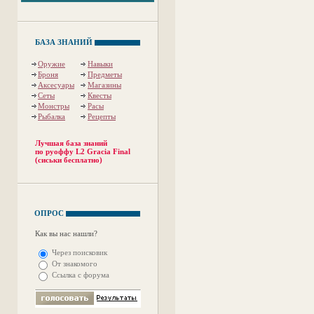
БАЗА ЗНАНИЙ
Оружие
Навыки
Броня
Предметы
Аксесуары
Магазины
Сеты
Квесты
Монстры
Расы
Рыбалка
Рецепты
Лучшая база знаний
по руоффу L2 Gracia Final
(сиськи бесплатно)
ОПРОС
Как вы нас нашли?
Через поисковик
От знакомого
Ссылка с форума