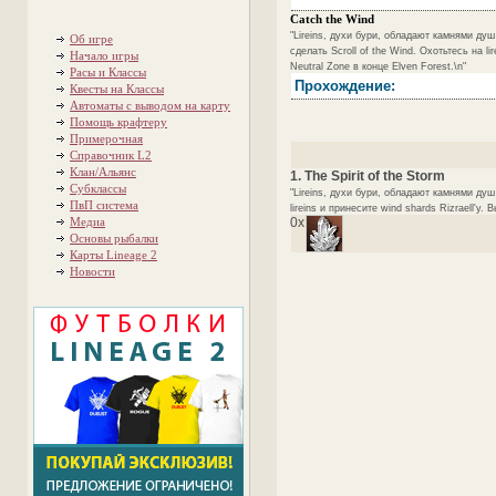
Catch the Wind
"Lireins, духи бури, обладают камнями душ
Об игре
сделать Scroll of the Wind. Охотьтесь на li
Начало игры
Neutral Zone в конце Elven Forest.\n"
Расы и Классы
Прохождение:
Квесты на Классы
Автоматы с выводом на карту
Помощь крафтеру
Примерочная
Справочник L2
Клан/Альянс
1. The Spirit of the Storm
Субклассы
"Lireins, духи бури, обладают камнями душ
ПвП система
lireins и принесите wind shards Rizraell'у. 
Медиа
0x
Основы рыбалки
Карты Lineage 2
Новости