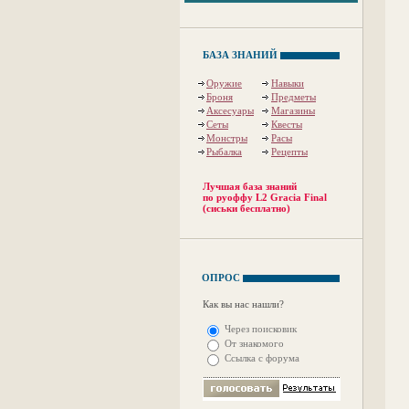
БАЗА ЗНАНИЙ
Оружие
Навыки
Броня
Предметы
Аксесуары
Магазины
Сеты
Квесты
Монстры
Расы
Рыбалка
Рецепты
Лучшая база знаний
по руоффу L2 Gracia Final
(сиськи бесплатно)
ОПРОС
Как вы нас нашли?
Через поисковик
От знакомого
Ссылка с форума