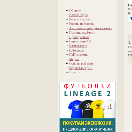
Gr
По
Об игре
Вст
Начало игры
П
Расы и Классы
Квесты на Классы
Автоматы с выводом на карту
Помощь крафтеру
Примерочная
Справочник L2
1.
Клан/Альянс
По
Субклассы
ним
ПвП система
0x
Медиа
Основы рыбалки
Карты Lineage 2
Новости