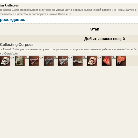
im Collector
ка Guard Curtis рассказывает о руинах он упоминает о хорошо выполненной работе и о неком Samed'е.
ретьтесь с Samed'ом и поговорите с ним о Curtis'е.\n
рохождение:
Этап
Добыть список вещей
 Collecting Corpses
ка Guard Curtis рассказывает о руинах он упоминает о хорошо выполненной работе и о неком Samed'е.
 о Curtis'е.\n
0x
0x
0x
0x
0x
0x
0x
0x