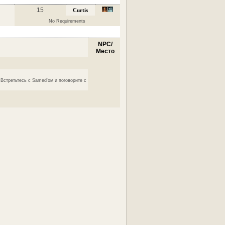
15
Curtis
No Requirements
NPC/
Место
 Встретьтесь с Samed'ом и поговорите с