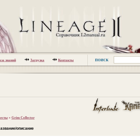
аза знаний
Загрузка
Контакты
ПОИСК
есты
»
Grim Collector
азвание/описание