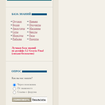
БАЗА ЗНАНИЙ
Оружие
Навыки
Броня
Предметы
Аксесуары
Магазины
Сеты
Квесты
Монстры
Расы
Рыбалка
Рецепты
Лучшая база знаний
по руоффу L2 Gracia Final
(сиськи бесплатно)
ОПРОС
Как вы нас нашли?
Через поисковик
От знакомого
Ссылка с форума