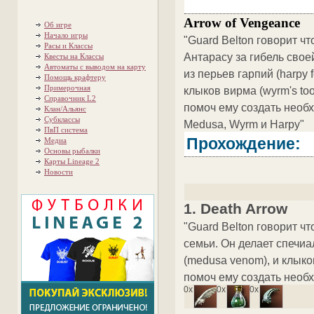
Arrow of Vengeance
Об игре
Начало игры
"Guard Belton говорит ч
Расы и Классы
Антарасу за гибель свое
Квесты на Классы
Автоматы с выводом на карту
из перьев гарпий (harpy 
Помощь крафтеру
Примерочная
клыков вирма (wyrm's too
Справочник L2
помоч ему создать необ
Клан/Альянс
Субклассы
Medusa, Wyrm и Harpy"
ПвП система
Прохождение:
Медиа
Основы рыбалки
Карты Lineage 2
Новости
1. Death Arrow
"Guard Belton говорит ч
семьи. Он делает спечиал
(medusa venom), и клыков
помоч ему создать необх
0x
0x
0x