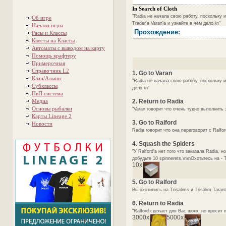
In Search of Cloth
"Radia не начала свою работу, поскольку 
Об игре
Trader'а Varan'а и узнайте в чём дело.\n"
Начало игры
Прохождение:
Расы и Классы
Квесты на Классы
Автоматы с выводом на карту
Помощь крафтеру
Примерочная
Справочник L2
1. Go to Varan
Клан/Альянс
"Radia не начала свою работу, поскольку и
Субклассы
дело.\n"
ПвП система
Медиа
2. Return to Radia
Основы рыбалки
"Varan говорит что очень тудно выполнить 
Карты Lineage 2
3. Go to Ralford
Новости
Radia говорит что она переговорит с Ralfo
4. Squash the Spiders
"У Ralford'а нет того что заказала Radia, 
добудьте 10 spinnerets.\n\nОхотьтесь на - Tr
10x
5. Go to Ralford
Вы охотились на Trisalims и Trisalim Taran
6. Return to Radia
"Ralford сделает для Вас шолк, но просит п
3000x
5000x