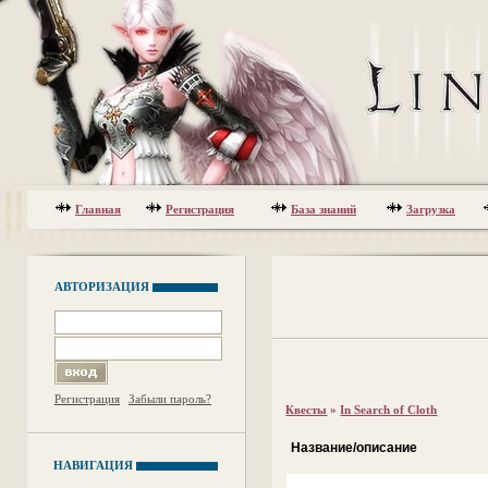
Главная
Регистрация
База знаний
Загрузка
АВТОРИЗАЦИЯ
Регистрация
Забыли пароль?
Квесты
»
In Search of Cloth
Название/описание
НАВИГАЦИЯ