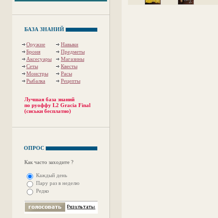
БАЗА ЗНАНИЙ
Оружие
Навыки
Броня
Предметы
Аксесуары
Магазины
Сеты
Квесты
Монстры
Расы
Рыбалка
Рецепты
Лучшая база знаний
по руоффу L2 Gracia Final
(сиськи бесплатно)
ОПРОС
Как часто заходите ?
Каждый день
Пару раз в неделю
Редко