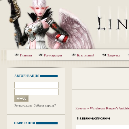
Главная
Регистрация
База знаний
Загрузка
АВТОРИЗАЦИЯ
Регистрация
Забыли пароль?
Квесты
»
Warehouse Keeper's Ambiti
Название/описание
НАВИГАЦИЯ