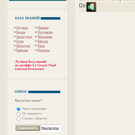
0x
БАЗА ЗНАНИЙ
Оружие
Навыки
Броня
Предметы
Аксесуары
Магазины
Сеты
Квесты
Монстры
Расы
Рыбалка
Рецепты
Лучшая база знаний
по руоффу L2 Gracia Final
(сиськи бесплатно)
ОПРОС
Как вы нас нашли?
Через поисковик
От знакомого
Ссылка с форума