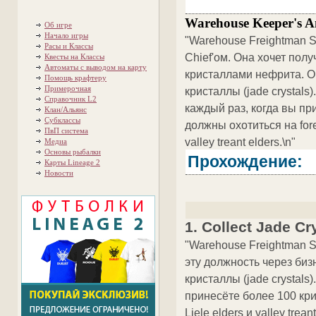
Warehouse Keeper's A
Об игре
Начало игры
"Warehouse Freightman S
Расы и Классы
Chief'ом. Она хочет полу
Квесты на Классы
Автоматы с выводом на карту
кристаллами нефрита. О
Помощь крафтеру
Примерочная
кристаллы (jade crystal
Справочник L2
каждый раз, когда вы пр
Клан/Альянс
Субклассы
должны охотиться на forest
ПвП система
valley treant elders.\n"
Медиа
Основы рыбалки
Прохождение:
Карты Lineage 2
Новости
1. Collect Jade Cr
"Warehouse Freightman Si
эту должность через биз
кристаллы (jade crystal
принесёте более 100 крис
Liele elders и valley treant