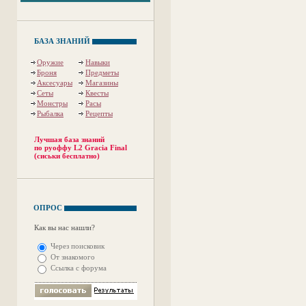
БАЗА ЗНАНИЙ
Оружие
Навыки
Броня
Предметы
Аксесуары
Магазины
Сеты
Квесты
Монстры
Расы
Рыбалка
Рецепты
Лучшая база знаний
по руоффу L2 Gracia Final
(сиськи бесплатно)
ОПРОС
Как вы нас нашли?
Через поисковик
От знакомого
Ссылка с форума