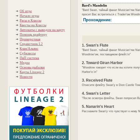
Bard's Mandolin
"Bard Swan, тайный фанат Musician'тки Na
Об игре
просит Вас встретиться с Trader'ом Woodr
Начало игры
Прохождение:
Расы и Классы
Квесты на Классы
Автоматы с выводом на карту
Помощь крафтеру
Примерочная
Справочник L2
1. Swan's Flute
Клан/Альянс
"Bard Swan, тайный фанат Musician'тки Na
Субклассы
Woodrow'ом, поставщиком флейт.\n"
ПвП система
Медиа
2. Toward Giran Harbor
Основы рыбалки
"Woodrow говорит что если вы хотите полу
Карты Lineage 2
Harbor'е.\n"
Новости
3. Received Flute
Отнесите флейту Swan'y в Dion Castle Tow
4. Swan's Letter
"После осмотра флейты, Swan попросил Вас
5. Nanarin's Heart
Расскажите Swan'y что чувствует к нему Na