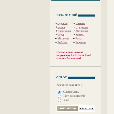
БАЗА ЗНАНИЙ
Оружие
Навыки
Броня
Предметы
Аксесуары
Магазины
Сеты
Квесты
Монстры
Расы
Рыбалка
Рецепты
Лучшая база знаний
по руоффу L2 Gracia Final
(сиськи бесплатно)
ОПРОС
Как часто заходите ?
Каждый день
Пару раз в неделю
Редко