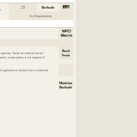
15
Barbado
м
No Requirements
NPC/
Место
Bard
м дуетом. Swan не ответил на его
Swan
an'у и выступить в его защиту.\n"
те garment из Sonia's box и отнесите
Musician
Barbado