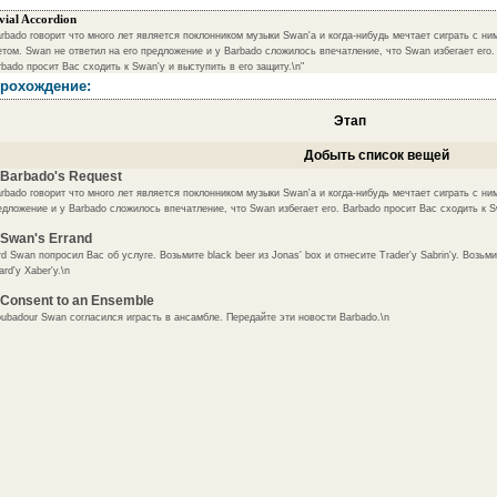
vial Accordion
arbado говорит что много лет является поклонником музыки Swan'а и когда-нибудь мечтает сиграть с ни
етом. Swan не ответил на его предложение и у Barbado сложилось впечатление, что Swan избегает его.
bado просит Вас сходить к Swan'у и выступить в его защиту.\n"
рохождение:
Этап
Добыть список вещей
 Barbado's Request
arbado говорит что много лет является поклонником музыки Swan'а и когда-нибудь мечтает сиграть с ни
едложение и у Barbado сложилось впечатление, что Swan избегает его. Barbado просит Вас сходить к Sw
 Swan's Errand
d Swan попросил Вас об услуге. Возьмите black beer из Jonas' box и отнесите Trader'y Sabrin'y. Возьми
rd'y Xaber'y.\n
 Consent to an Ensemble
oubadour Swan согласился играсть в ансамбле. Передайте эти новости Barbado.\n