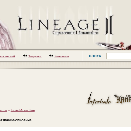
аза знаний
Загрузка
Контакты
ПОИСК
есты
»
Jovial Accordion
азвание/описание