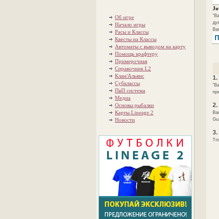
Jo
"B
Об игре
ду
Начало игры
Bar
Расы и Классы
П
Квесты на Классы
Автоматы с выводом на карту
Помощь крафтеру
Примерочная
Справочник L2
Клан/Альянс
1.
Субклассы
"B
ПвП система
пр
Медиа
2.
Основы рыбалки
Карты Lineage 2
Bar
Новости
Gua
3.
Tr