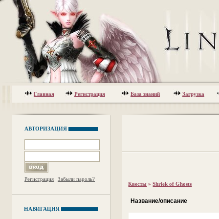
Главная
Регистрация
База знаний
Загрузка
АВТОРИЗАЦИЯ
Регистрация
Забыли пароль?
Квесты
»
Shriek of Ghosts
Название/описание
НАВИГАЦИЯ