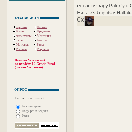
его антиквару Patrin'y d 
Hallate's knights и Hallat
БАЗА ЗНАНИЙ
0x
Оружие
Навыки
Броня
Предметы
Аксесуары
Магазины
Сеты
Квесты
Монстры
Расы
Рыбалка
Рецепты
Лучшая база знаний
по руоффу L2 Gracia Final
(сиськи бесплатно)
ОПРОС
Как часто заходите ?
Каждый день
Пару раз в неделю
Редко