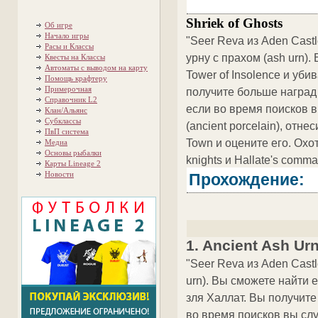
Shriek of Ghosts
Об игре
Начало игры
"Seer Reva из Aden Cast
Расы и Классы
урну с прахом (ash urn).
Квесты на Классы
Автоматы с выводом на карту
Tower of Insolence и уб
Помощь крафтеру
Примерочная
получите больше наград 
Справочник L2
если во время поисков 
Клан/Альянс
Субклассы
(ancient porcelain), отне
ПвП система
Town и оцените его. Охоть
Медиа
Основы рыбалки
knights и Hallate's comma
Карты Lineage 2
Новости
Прохождение:
1. Ancient Ash Ur
"Seer Reva из Aden Cast
urn). Вы сможете найти е
зля Халлат. Вы получите
во время поисков вы слу