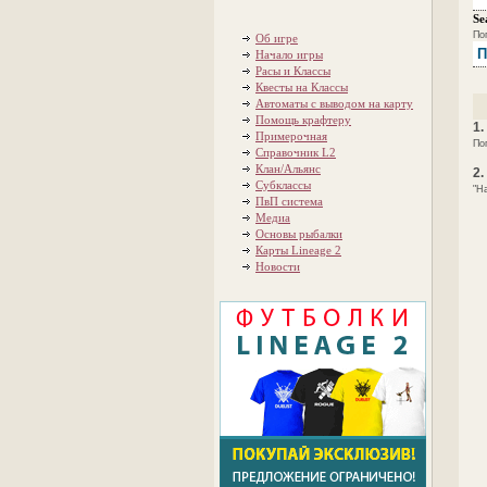
Se
По
Об игре
П
Начало игры
Расы и Классы
Квесты на Классы
Автоматы с выводом на карту
Помощь крафтеру
1.
Примерочная
По
Справочник L2
Клан/Альянс
2.
Субклассы
"Н
ПвП система
Медиа
Основы рыбалки
Карты Lineage 2
Новости