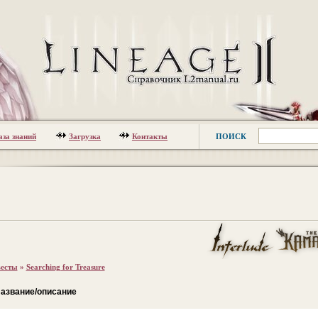
аза знаний
Загрузка
Контакты
ПОИСК
есты
»
Searching for Treasure
азвание/описание