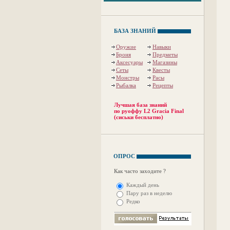
БАЗА ЗНАНИЙ
Оружие
Навыки
Броня
Предметы
Аксесуары
Магазины
Сеты
Квесты
Монстры
Расы
Рыбалка
Рецепты
Лучшая база знаний
по руоффу L2 Gracia Final
(сиськи бесплатно)
ОПРОС
Как часто заходите ?
Каждый день
Пару раз в неделю
Редко