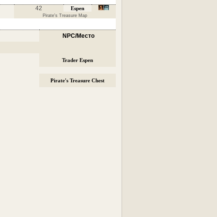
42
Espen
Pirate's Treasure Map
NPC/Место
Trader Espen
Pirate's Treasure Chest