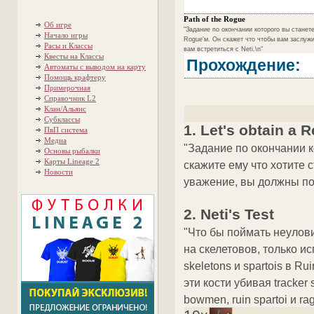
Path of the Rogue
Об игре
"Задание по окончании которого вы станете
Начало игры
Rogue'м. Он скажет что чтобы вам заслужи
Расы и Классы
вам встретиться с Neti.\n"
Квесты на Классы
Прохождение:
Автоматы с выводом на карту
Помощь крафтеру
Примерочная
Справочник L2
Клан/Альянс
Субклассы
1. Let's obtain 
ПвП система
Медиа
"Задание по окончании к
Основы рыбалки
Карты Lineage 2
скажите ему что хотите 
Новости
уважение, вы должны пой
2. Neti's Test
"Что бы поймать неулов
на скелетовов, только и
skeletons и spartois в Ru
эти кости убивая tracker s
bowmen, ruin spartoi и rag