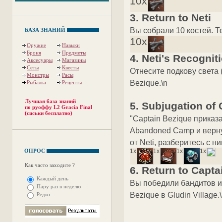
10x
3. Return to Neti
Вы собрали 10 костей. Те
БАЗА ЗНАНИЙ
10x
Оружие
Навыки
Броня
Предметы
4. Neti's Recognit
Аксесуары
Магазины
Сеты
Квесты
Отнесите подкову света (
Монстры
Расы
Bezique.\n
Рыбалка
Рецепты
Лучшая база знаний
5. Subjugation of 
по руоффу L2 Gracia Final
(сиськи бесплатно)
"Captain Bezique приказ
Abandoned Camp и верну
от Neti, разберитесь с 
ОПРОС
1x
1x
1x
1x
Как часто заходите ?
6. Return to Capt
Каждый день
Вы победили бандитов и
Пару раз в неделю
Bezique в Gludin Village.
Редко