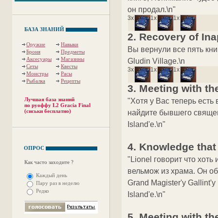
он продал.\n"
3x
1x
1x
БАЗА ЗНАНИЙ
2. Recovery of In
Оружие
Навыки
Вы вернули все пять книг.
Броня
Предметы
Аксесуары
Магазины
Gludin Village.\n
Сеты
Квесты
3x
1x
1x
Монстры
Расы
Рыбалка
Рецепты
3. Meeting with th
Лучшая база знаний
"Хотя у Вас теперь есть 
по руоффу L2 Gracia Final
(сиськи бесплатно)
найдите бывшего священни
Island'e.\n"
4. Knowledge that
ОПРОС
"Lionel говорит что хоть
Как часто заходите ?
вельмож из храма. Он об
Каждый день
Grand Magister'y Gallint
Пару раз в неделю
Редко
Island'e.\n"
5. Meeting with th