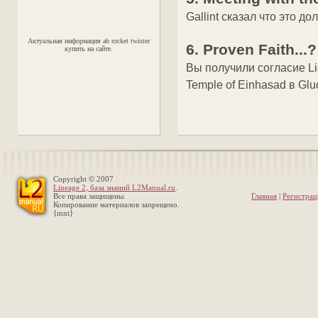
Gallint сказал что это д
Актуальная информация ab rocket twister
6. Proven Faith...?
купить на сайте.
Вы получили согласие Lio
Temple of Einhasad в Glud
Copyright © 2007
Lineage 2, база знаний L2Manual.ru
.
Все права защищены.
Главная
|
Регистрац
Копирование материалов запрещено.
{mnt}