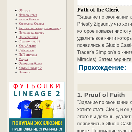
Path of the Cleric
Об игре
Начало игры
"Задание по окончании к
Расы и Классы
Priest'y Zigaunt'y что хо
Квесты на Классы
Автоматы с выводом на карту
которое покажет чистот
Помощь крафтеру
Примерочная
удалить все книги котор
Справочник L2
появились в Gludio Cast
Клан/Альянс
Субклассы
Trader'a Simplon'a о кни
ПвП система
Miracles). Затем верните
Медиа
Основы рыбалки
Прохождение:
Карты Lineage 2
Новости
1. Proof of Faith
"Задание по окончании ко
хотите стать Cleric, и о
этого вы должны удалить
появились в Gludio Castl
книге, Понимание чудес (