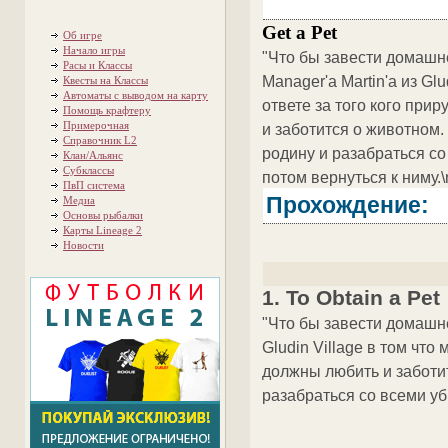
Get a Pet
Об игре
Начало игры
"Что бы завести домашн
Расы и Классы
Manager'a Martin'a из Glu
Квесты на Классы
Автоматы с выводом на карту
ответе за того кого при
Помощь крафтеру
Примерочная
и заботится о животном.
Справочник L2
родину и разабраться с
Клан/Альянс
Субклассы
потом вернуться к ниму.\
ПвП система
Прохождение:
Медиа
Основы рыбалки
Карты Lineage 2
Новости
1. To Obtain a Pet
"Что бы завести домашне
Gludin Village в том что
должны любить и заботит
разабраться со всеми уб