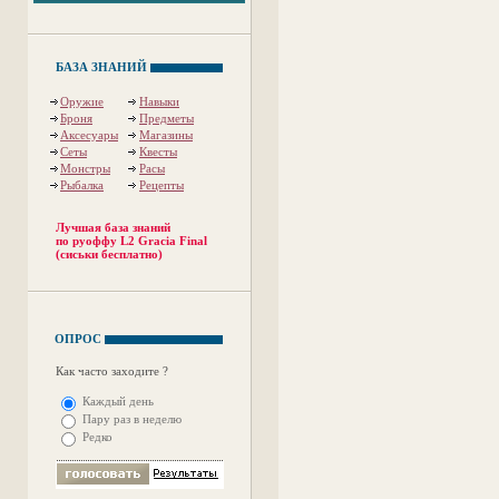
БАЗА ЗНАНИЙ
Оружие
Навыки
Броня
Предметы
Аксесуары
Магазины
Сеты
Квесты
Монстры
Расы
Рыбалка
Рецепты
Лучшая база знаний
по руоффу L2 Gracia Final
(сиськи бесплатно)
ОПРОС
Как часто заходите ?
Каждый день
Пару раз в неделю
Редко