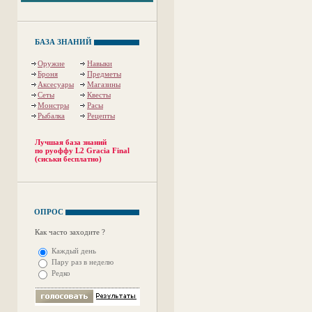
БАЗА ЗНАНИЙ
Оружие
Навыки
Броня
Предметы
Аксесуары
Магазины
Сеты
Квесты
Монстры
Расы
Рыбалка
Рецепты
Лучшая база знаний
по руоффу L2 Gracia Final
(сиськи бесплатно)
ОПРОС
Как часто заходите ?
Каждый день
Пару раз в неделю
Редко