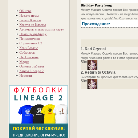
Birthday Party Song
Melody Maestro Octavia просит Вас принест
Об игре
них новую песню. Охотьтесь на rough-hewn 
Начало игры
кристаллов (red crystals).\n\nОхотьтесь 
Расы и Классы
Прохождение:
Квесты на Классы
Автоматы с выводом на карту
Помощь крафтеру
Примерочная
Справочник L2
Клан/Альянс
1. Red Crystal
Субклассы
Melody Maestro Octavia просит Вас принес
ПвП система
rough-hewn rock golems во Floran Agricult
Медиа
50x
Основы рыбалки
Карты Lineage 2
2. Return to Octavia
Новости
Вы собрали 50 красных кристаллов (red cry
50x