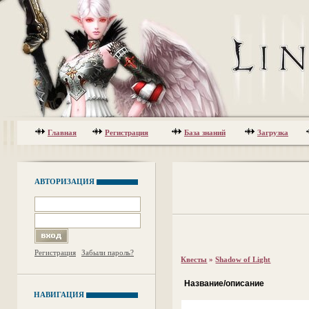
Главная
Регистрация
База знаний
Загрузка
АВТОРИЗАЦИЯ
Регистрация
Забыли пароль?
Квесты
»
Shadow of Light
Название/описание
НАВИГАЦИЯ