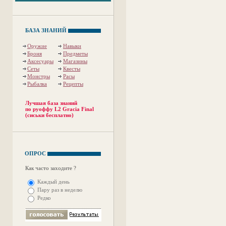
БАЗА ЗНАНИЙ
Оружие
Навыки
Броня
Предметы
Аксесуары
Магазины
Сеты
Квесты
Монстры
Расы
Рыбалка
Рецепты
Лучшая база знаний
по руоффу L2 Gracia Final
(сиськи бесплатно)
ОПРОС
Как часто заходите ?
Каждый день
Пару раз в неделю
Редко