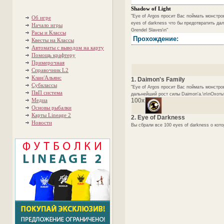
Shadow of Light
"Eye of Argos просит Вас поймать монстро
Об игре
eyes of darkness что бы предотвратить дал
Начало игры
Grendel Slaves\n"
Расы и Классы
Прохождение:
Квесты на Классы
Автоматы с выводом на карту
Помощь крафтеру
Примерочная
Справочник L2
Клан/Альянс
1. Daimon's Family
Субклассы
"Eye of Argos просит Вас поймать монстро
ПвП система
дальнейший рост силы Daimon'а.\n\nОхотьте
Медиа
100x
Основы рыбалки
Карты Lineage 2
2. Eye of Darkness
Новости
Вы сбрали все 100 eyes of darkness о кото