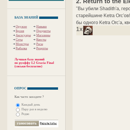
2. Return to the E
"Вы убили Shadith'а, гер
старейшине Ketra Orc'ов
БАЗА ЗНАНИЙ
бы одного Ketra Orc'а, к
Оружие
Навыки
1x
Броня
Предметы
Аксесуары
Магазины
Сеты
Квесты
Монстры
Расы
Рыбалка
Рецепты
Лучшая база знаний
по руоффу L2 Gracia Final
(сиськи бесплатно)
ОПРОС
Как часто заходите ?
Каждый день
Пару раз в неделю
Редко