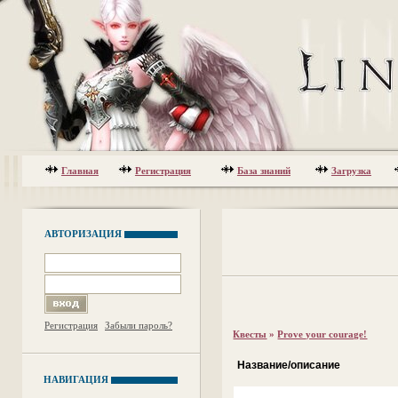
Главная
Регистрация
База знаний
Загрузка
АВТОРИЗАЦИЯ
Регистрация
Забыли пароль?
Квесты
»
Prove your courage!
Название/описание
НАВИГАЦИЯ