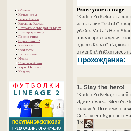
Prove your courage!
Об игре
Начало игры
"Kadun Zu Ketra, старей
Расы и Классы
испытание Test of Courage
Квесты на Классы
Автоматы с выводом на карту
убейте Varka's Hero Shad
Помощь крафтеру
Примерочная
время прохождения этог
Справочник L2
одного Ketra Orc'а, квес
Клан/Альянс
Субклассы
отменён.\n\nОхотьтесь на
ПвП система
Прохождение:
Медиа
Основы рыбалки
Карты Lineage 2
Новости
1. Slay the hero!
"Kadun Zu Ketra, старейш
Идите к Varka Sileno'у S
голову. \n Во время про
Orc'а, квест будет автом
1x