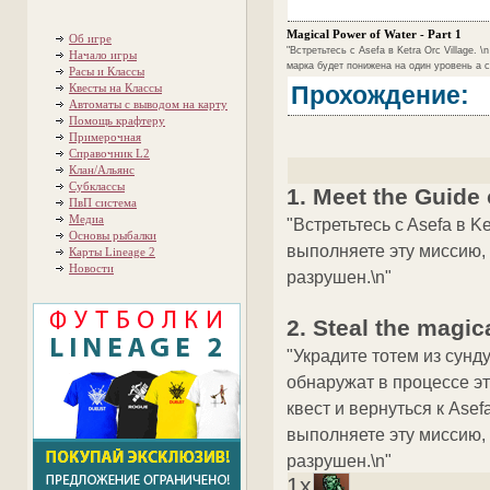
Magical Power of Water - Part 1
Об игре
"Встретьтесь c Asefa в Ketra Orc Village.
Начало игры
марка будет понижена на один уровень а с
Расы и Классы
Квесты на Классы
Прохождение:
Автоматы с выводом на карту
Помощь крафтеру
Примерочная
Справочник L2
Клан/Альянс
Субклассы
1. Meet the Guide
ПвП система
Медиа
"Встретьтесь c Asefa в Ke
Основы рыбалки
выполняете эту миссию, 
Карты Lineage 2
Новости
разрушен.\n"
2. Steal the magic
"Украдите тотем из сунду
обнаружат в процессе эт
квест и вернуться к Asef
выполняете эту миссию, 
разрушен.\n"
1x