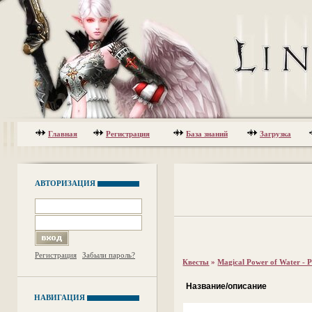
Главная
Регистрация
База знаний
Загрузка
АВТОРИЗАЦИЯ
Регистрация
Забыли пароль?
Квесты
»
Magical Power of Water - P
Название/описание
НАВИГАЦИЯ