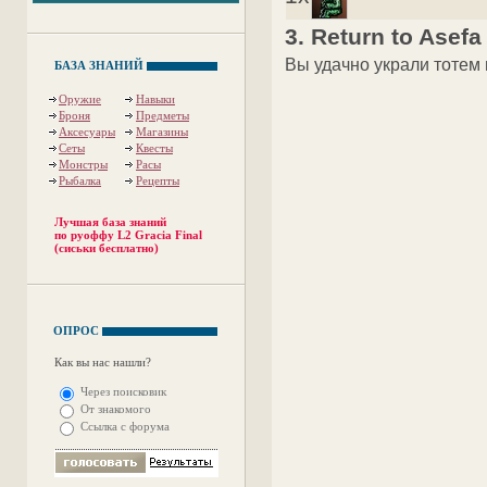
3. Return to Asefa
Вы удачно украли тотем и
БАЗА ЗНАНИЙ
Оружие
Навыки
Броня
Предметы
Аксесуары
Магазины
Сеты
Квесты
Монстры
Расы
Рыбалка
Рецепты
Лучшая база знаний
по руоффу L2 Gracia Final
(сиськи бесплатно)
ОПРОС
Как вы нас нашли?
Через поисковик
От знакомого
Ссылка с форума