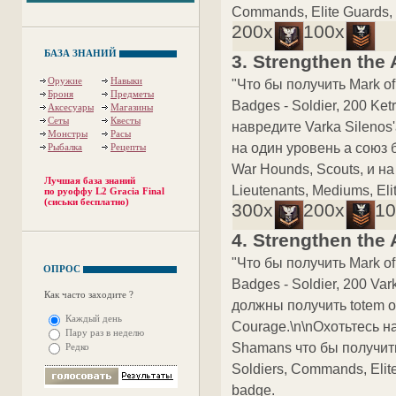
Commands, Elite Guards, W
200x
100x
БАЗА ЗНАНИЙ
3. Strengthen the 
Оружие
Навыки
"Что бы получить Mark of
Броня
Предметы
Badges - Soldier, 200 Ket
Аксесуары
Магазины
Сеты
Квесты
навредите Varka Silenos
Монстры
Расы
на один уровень а союз б
Рыбалка
Рецепты
War Hounds, Scouts, и на
Лучшая база знаний
Lieutenants, Mediums, Eli
по руоффу L2 Gracia Final
(сиськи бесплатно)
300x
200x
10
4. Strengthen the 
"Что бы получить Mark of
ОПРОС
Badges - Soldier, 200 Var
Как часто заходите ?
должны получить totem o
Каждый день
Courage.\n\nОхотьтесь на
Пару раз в неделю
Shamans что бы получить S
Редко
Soldiers, Commands, Elite
badge.