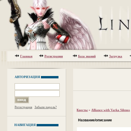
Главная
Регистрация
База знаний
Загрузка
АВТОРИЗАЦИЯ
Регистрация
Забыли пароль?
Квесты
»
Alliance with Varka Silenos
Название/описание
НАВИГАЦИЯ