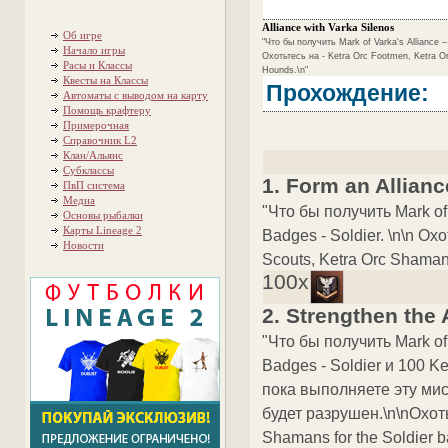
Alliance with Varka Silenos
Об игре
"Что бы получить Mark of Varka's Alliance –
Начало игры
Охотьтесь на - Ketra Orc Footmen, Ketra O
Расы и Классы
Hounds.\n"
Квесты на Классы
Прохождение:
Автоматы с выводом на карту
Помощь крафтеру
Примерочная
Справочник L2
Клан/Альянс
Субклассы
1. Form an Allianc
ПвП система
Медиа
"Что бы получить Mark of
Основы рыбалки
Карты Lineage 2
Badges - Soldier. \n\n Ох
Новости
Scouts, Ketra Orc Shaman
100x
2. Strengthen the 
"Что бы получить Mark of
Badges - Soldier и 100 K
пока выполняете эту ми
будет разрушен.\n\nОхоть
Shamans for the Soldier b