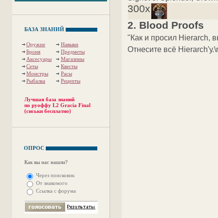
300x
2. Blood Proofs
БАЗА ЗНАНИЙ
"Как и просил Hierarch, 
Оружие
Навыки
Отнесите всё Hierarch'у.\
Броня
Предметы
Аксесуары
Магазины
Сеты
Квесты
Монстры
Расы
Рыбалка
Рецепты
Лучшая база знаний
по руоффу L2 Gracia Final
(сиськи бесплатно)
ОПРОС
Как вы нас нашли?
Через поисковик
От знакомого
Ссылка с форума