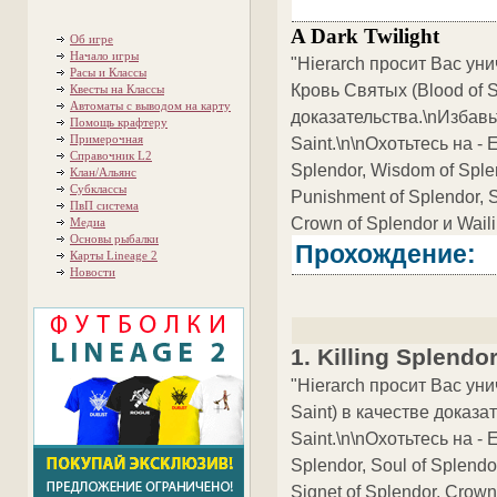
A Dark Twilight
Об игре
Начало игры
"Hierarch просит Вас уни
Расы и Классы
Кровь Святых (Blood of S
Квесты на Классы
Автоматы с выводом на карту
доказательства.\nИзбавьт
Помощь крафтеру
Примерочная
Saint.\n\nОхотьтесь на - E
Справочник L2
Splendor, Wisdom of Splen
Клан/Альянс
Субклассы
Punishment of Splendor, S
ПвП система
Crown of Splendor и Waili
Медиа
Основы рыбалки
Прохождение:
Карты Lineage 2
Новости
1. Killing Splendo
"Hierarch просит Вас уни
Saint) в качестве доказа
Saint.\n\nОхотьтесь на - 
Splendor, Soul of Splendor
Signet of Splendor, Crown