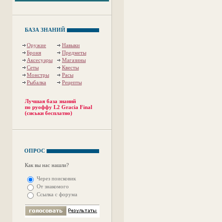
БАЗА ЗНАНИЙ
Оружие
Навыки
Броня
Предметы
Аксесуары
Магазины
Сеты
Квесты
Монстры
Расы
Рыбалка
Рецепты
Лучшая база знаний
по руоффу L2 Gracia Final
(сиськи бесплатно)
ОПРОС
Как вы нас нашли?
Через поисковик
От знакомого
Ссылка с форума