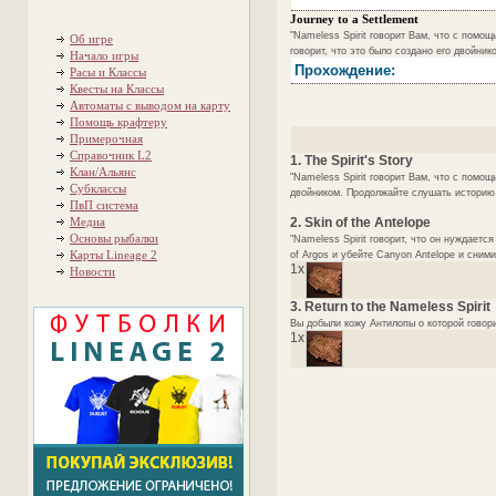
Journey to a Settlement
"Nameless Spirit говорит Вам, что с помо
Об игре
говорит, что это было создано его двойни
Начало игры
Прохождение:
Расы и Классы
Квесты на Классы
Автоматы с выводом на карту
Помощь крафтеру
Примерочная
Справочник L2
1. The Spirit's Story
Клан/Альянс
"Nameless Spirit говорит Вам, что с помо
Субклассы
двойником. Продолжайте слушать историю.
ПвП система
Медиа
2. Skin of the Antelope
Основы рыбалки
"Nameless Spirit говорит, что он нуждает
Карты Lineage 2
of Argos и убейте Canyon Antelope и сними
1x
Новости
3. Return to the Nameless Spirit
Вы добыли кожу Антилопы о которой говорил
1x