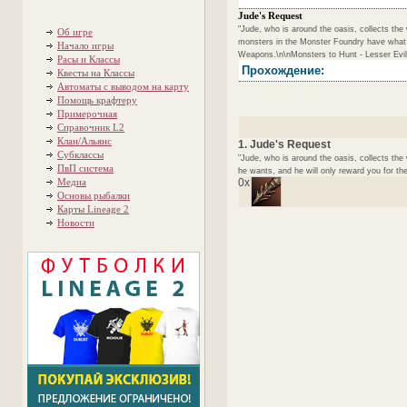
Jude's Request
"Jude, who is around the oasis, collects th
Об игре
monsters in the Monster Foundry have what h
Начало игры
Weapons.\n\nMonsters to Hunt - Lesser Evils
Расы и Классы
Прохождение:
Квесты на Классы
Автоматы с выводом на карту
Помощь крафтеру
Примерочная
Справочник L2
Клан/Альянс
1. Jude's Request
Субклассы
"Jude, who is around the oasis, collects t
ПвП система
he wants, and he will only reward you for th
Медиа
0x
Основы рыбалки
Карты Lineage 2
Новости