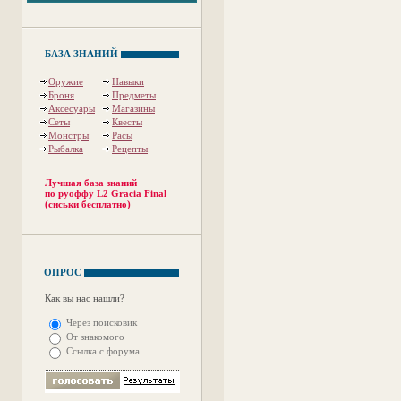
БАЗА ЗНАНИЙ
Оружие
Навыки
Броня
Предметы
Аксесуары
Магазины
Сеты
Квесты
Монстры
Расы
Рыбалка
Рецепты
Лучшая база знаний
по руоффу L2 Gracia Final
(сиськи бесплатно)
ОПРОС
Как вы нас нашли?
Через поисковик
От знакомого
Ссылка с форума