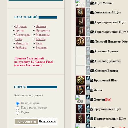
Щит Мечты
Уникальный Щит
БАЗА ЗНАНИЙ
Геральдический Щит
Оружие
Навыки
Броня
Предметы
Геральдический Щит 
Аксесуары
Магазины
Сеты
Квесты
Теневой Предмет: Ко
Монстры
Расы
Рыбалка
Рецепты
Символ Аркана
Лучшая база знаний
Символ Династии
по руоффу L2 Gracia Final
(сиськи бесплатно)
Символ Венеры
Бронзовый Щит
ОПРОС
Аспис
Как часто заходите ?
Хоплон
(Set)
Каждый день
Пару раз в неделю
Треугольный Щит
Редко
Прямоугольный Щит