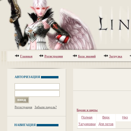
Главная
Регистрация
База знаний
Загрузка
АВТОРИЗАЦИЯ
Регистрация
Забыли пароль?
Броня и щиты
Полная
Верх
Низ
Татуировки
Для петов
НАВИГАЦИЯ