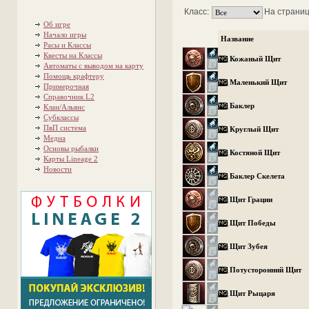
Класс:
На страниц
Об игре
Начало игры
Название
Расы и Классы
Квесты на Классы
Кожаный Щит
Автоматы с выводом на карту
Помощь крафтеру
Маленький Щит
Примерочная
Справочник L2
Баклер
Клан/Альянс
Субклассы
ПвП система
Круглый Щит
Медиа
Основы рыбалки
Костяной Щит
Карты Lineage 2
Новости
Баклер Скелета
Щит Грации
Щит Победы
Щит Зубея
Потусторонний Щит
Щит Рыцаря