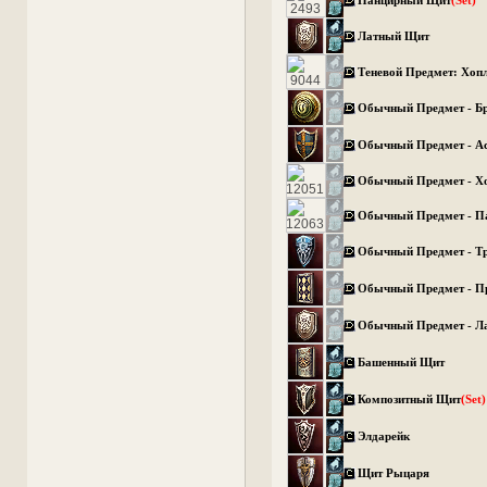
Панцирный Щит
(Set)
Латный Щит
Теневой Предмет: Хоп
Обычный Предмет - Б
Обычный Предмет - А
Обычный Предмет - Х
Обычный Предмет - 
Обычный Предмет - Т
Обычный Предмет - 
Обычный Предмет - Л
Башенный Щит
Композитный Щит
(Set)
Элдарейк
Щит Рыцаря