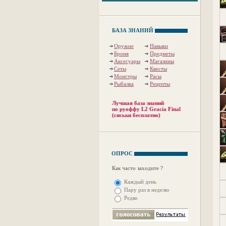
БАЗА ЗНАНИЙ
Оружие
Навыки
Броня
Предметы
Аксесуары
Магазины
Сеты
Квесты
Монстры
Расы
Рыбалка
Рецепты
Лучшая база знаний
по руоффу L2 Gracia Final
(сиськи бесплатно)
ОПРОС
Как часто заходите ?
Каждый день
Пару раз в неделю
Редко