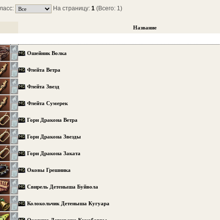
ласс:
На страницу:
1
(Всего: 1)
Название
Ошейник Волка
Флейта Ветра
Флейта Звезд
Флейта Сумерек
Горн Дракона Ветра
Горн Дракона Звезды
Горн Дракона Заката
Оковы Грешника
Свирель Детеныша Буйвола
Колокольчик Детеныша Кугуара