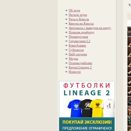
К
Об игре
Начало игры
Расы и Классы
Квесты на Классы
Автоматы с выводом на карту
Помощь крафтеру
Примерочная
Справочник L2
Клан/Альянс
Субклассы
ПвП система
Медиа
Основы рыбалки
Карты Lineage 2
Новости