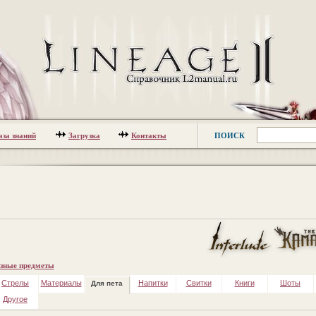
аза знаний
Загрузка
Контакты
ПОИСК
зные предметы
Стрелы
Материалы
Напитки
Свитки
Книги
Шоты
Для пета
Другое