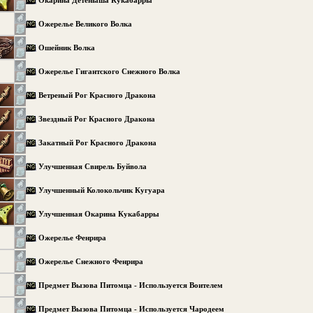
Окарина Детеныша Кукабарры
Ожерелье Великого Волка
Ошейник Волка
Ожерелье Гигантского Снежного Волка
Ветреный Рог Красного Дракона
Звездный Рог Красного Дракона
Закатный Рог Красного Дракона
Улучшенная Свирель Буйвола
Улучшенный Колокольчик Кугуара
Улучшенная Окарина Кукабарры
Ожерелье Фенрира
Ожерелье Снежного Фенрира
Предмет Вызова Питомца - Используется Воителем
Предмет Вызова Питомца - Используется Чародеем