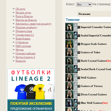
Класс:
На страницу
Об игре
Начало игры
Название
Расы и Классы
Тяжелая
Квесты на Классы
Автоматы с выводом на карту
Imperial Crusader Gaite
Помощь крафтеру
Примерочная
Справочник L2
Sealed Imperial Crusader
Клан/Альянс
Субклассы
Dragon Scale Gaiters
ПвП система
Медиа
Gaiters of Valor
Основы рыбалки
Карты Lineage 2
Новости
Dark Crystal Gaiters
(Set
Sealed Dark Crystal Gai
Wolf Gaiters
Gaiters of Victory
Elven Crystal Gaiters
Blue Wolf Gaiters
(Set)