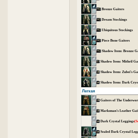
Bronze Gaiters
Dream Stockings
Ubiquitous Stockings
Piece Bone Gaiters
Shadow Item: Bronze Ga
Shadow Item: Mithril Ga
Shadow Item: Zubei's Ga
Shadow Item: Dark Cryst
Легкая
Gaiters of The Underwor
Marksman's Leather Gai
Dark Crystal Leggings
(S
Sealed Dark Crystal Leg