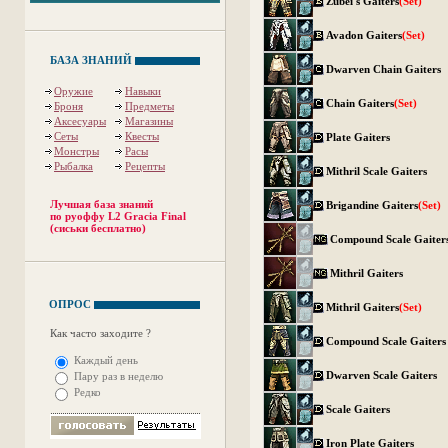
Zubei's Gaiters
(Set)
Avadon Gaiters
(Set)
БАЗА ЗНАНИЙ
Dwarven Chain Gaiters
Оружие
Навыки
Chain Gaiters
(Set)
Броня
Предметы
Аксесуары
Магазины
Сеты
Квесты
Plate Gaiters
Монстры
Расы
Рыбалка
Рецепты
Mithril Scale Gaiters
Лучшая база знаний
Brigandine Gaiters
(Set)
по руоффу L2 Gracia Final
(сиськи бесплатно)
Compound Scale Gaiter
Mithril Gaiters
ОПРОС
Mithril Gaiters
(Set)
Как часто заходите ?
Compound Scale Gaiters
Каждый день
Dwarven Scale Gaiters
Пару раз в неделю
Редко
Scale Gaiters
Iron Plate Gaiters