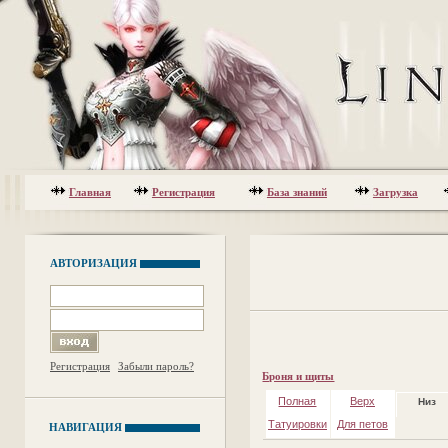
Главная
Регистрация
База знаний
Загрузка
АВТОРИЗАЦИЯ
Регистрация
Забыли пароль?
Броня и щиты
Полная
Верх
Низ
Татуировки
Для петов
НАВИГАЦИЯ