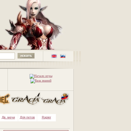
Дв. мечи
Для петов
Rapier