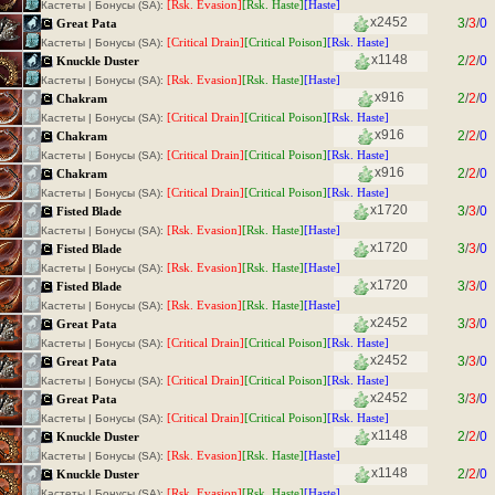
[Rsk. Evasion]
[Rsk. Haste]
[Haste]
Кастеты | Бонусы (SA):
x2452
3
/
3
/
0
Great Pata
[Critical Drain]
[Critical Poison]
[Rsk. Haste]
Кастеты | Бонусы (SA):
x1148
2
/
2
/
0
Knuckle Duster
[Rsk. Evasion]
[Rsk. Haste]
[Haste]
Кастеты | Бонусы (SA):
x916
2
/
2
/
0
Chakram
[Critical Drain]
[Critical Poison]
[Rsk. Haste]
Кастеты | Бонусы (SA):
x916
2
/
2
/
0
Chakram
[Critical Drain]
[Critical Poison]
[Rsk. Haste]
Кастеты | Бонусы (SA):
x916
2
/
2
/
0
Chakram
[Critical Drain]
[Critical Poison]
[Rsk. Haste]
Кастеты | Бонусы (SA):
x1720
3
/
3
/
0
Fisted Blade
[Rsk. Evasion]
[Rsk. Haste]
[Haste]
Кастеты | Бонусы (SA):
x1720
3
/
3
/
0
Fisted Blade
[Rsk. Evasion]
[Rsk. Haste]
[Haste]
Кастеты | Бонусы (SA):
x1720
3
/
3
/
0
Fisted Blade
[Rsk. Evasion]
[Rsk. Haste]
[Haste]
Кастеты | Бонусы (SA):
x2452
3
/
3
/
0
Great Pata
[Critical Drain]
[Critical Poison]
[Rsk. Haste]
Кастеты | Бонусы (SA):
x2452
3
/
3
/
0
Great Pata
[Critical Drain]
[Critical Poison]
[Rsk. Haste]
Кастеты | Бонусы (SA):
x2452
3
/
3
/
0
Great Pata
[Critical Drain]
[Critical Poison]
[Rsk. Haste]
Кастеты | Бонусы (SA):
x1148
2
/
2
/
0
Knuckle Duster
[Rsk. Evasion]
[Rsk. Haste]
[Haste]
Кастеты | Бонусы (SA):
x1148
2
/
2
/
0
Knuckle Duster
[Rsk. Evasion]
[Rsk. Haste]
[Haste]
Кастеты | Бонусы (SA):