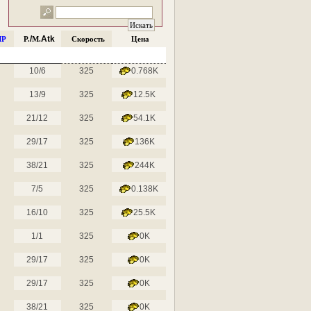
/
Atk
P
P.
M.
Скорость
Цена
10/6
325
0.768K
13/9
325
12.5K
21/12
325
54.1K
29/17
325
136K
38/21
325
244K
7/5
325
0.138K
16/10
325
25.5K
1/1
325
0K
29/17
325
0K
29/17
325
0K
38/21
325
0K