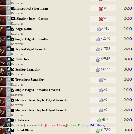
Кастеты
x0
2
/
2
/
0
Improved Viper Fang
Кастеты
x0
2
/
2
/
0
Shadow Item - Cestus
Кастеты
x743
2
/
2
/
0
Bagh-Nakh
Кастеты
x1170
2
/
2
/
0
Single-Edged Jamadhr
Кастеты
x1758
2
/
2
/
0
Triple-Edged Jamadhr
Кастеты
x2545
3
/
3
/
0
Bich'Hwa
Кастеты
x3272
3
/
3
/
0
Scallop Jamadhr
Кастеты
x0
2
/
2
/
0
Traveler's Jamadhr
Кастеты
x0
2
/
2
/
0
Single-Edged Jamadhr (Event)
Кастеты
x0
2
/
2
/
0
Shadow Item: Triple-Edged Jamadhr
Кастеты
x0
2
/
2
/
0
Shadow Item: Triple-Edged Jamadhr
Кастеты
x916
2
/
2
/
0
Chakram
[Critical Drain]
[Critical Poison]
[Rsk. Haste]
Кастеты | Бонусы (SA):
x1720
3
/
3
/
0
Fisted Blade