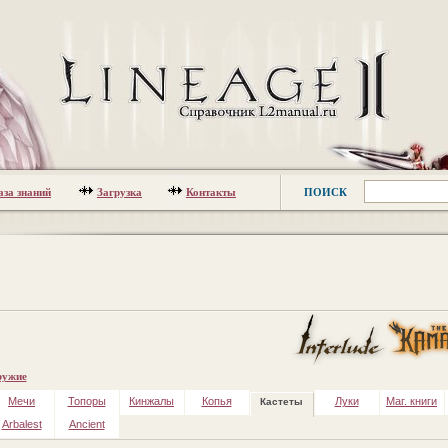
аза знаний
Загрузка
Контакты
ПОИСК
ужие
Мечи
Топоры
Кинжалы
Копья
Луки
Маг. книги
Кастеты
Arbalest
Ancient