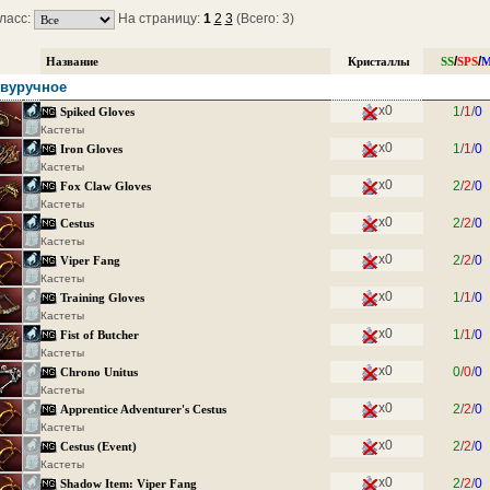
ласс:
На страницу:
1
2
3
(Всего: 3)
/
/
Название
Кристаллы
SS
SPS
M
вуручное
x0
1
/
1
/
0
Spiked Gloves
Кастеты
x0
1
/
1
/
0
Iron Gloves
Кастеты
x0
2
/
2
/
0
Fox Claw Gloves
Кастеты
x0
2
/
2
/
0
Cestus
Кастеты
x0
2
/
2
/
0
Viper Fang
Кастеты
x0
1
/
1
/
0
Training Gloves
Кастеты
x0
1
/
1
/
0
Fist of Butcher
Кастеты
x0
0
/
0
/
0
Chrono Unitus
Кастеты
x0
2
/
2
/
0
Apprentice Adventurer's Cestus
Кастеты
x0
2
/
2
/
0
Cestus (Event)
Кастеты
x0
2
/
2
/
0
Shadow Item: Viper Fang