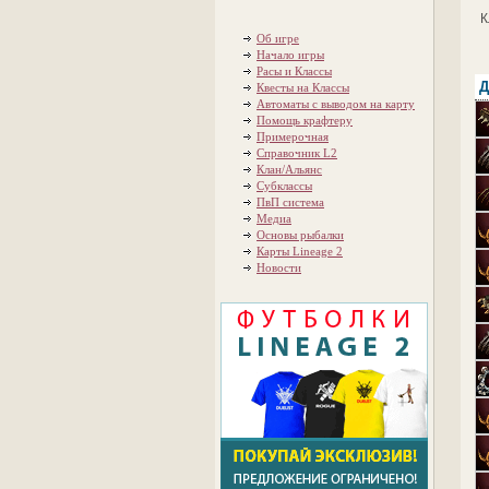
К
Об игре
Начало игры
Расы и Классы
Д
Квесты на Классы
Автоматы с выводом на карту
Помощь крафтеру
Примерочная
Справочник L2
Клан/Альянс
Субклассы
ПвП система
Медиа
Основы рыбалки
Карты Lineage 2
Новости