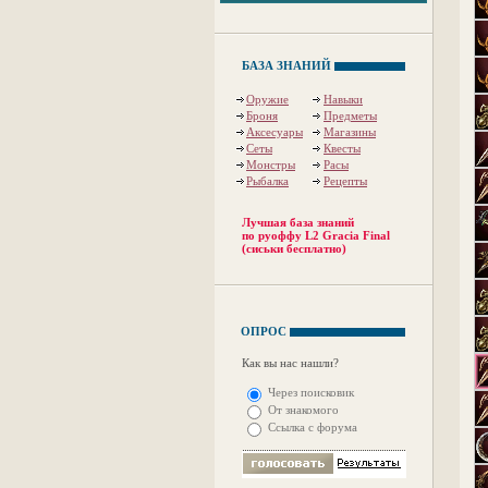
БАЗА ЗНАНИЙ
Оружие
Навыки
Броня
Предметы
Аксесуары
Магазины
Сеты
Квесты
Монстры
Расы
Рыбалка
Рецепты
Лучшая база знаний
по руоффу L2 Gracia Final
(сиськи бесплатно)
ОПРОС
Как вы нас нашли?
Через поисковик
От знакомого
Ссылка с форума