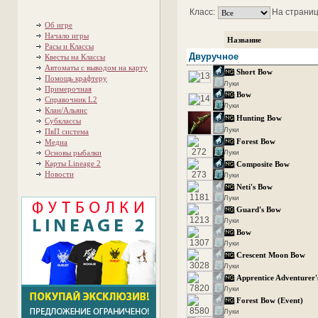
Класс:
На страниц
Об игре
Начало игры
Название
Расы и Классы
Двуручное
Квесты на Классы
Автоматы с выводом на карту
Short Bow
Помощь крафтеру
Луки
Примерочная
Bow
Справочник L2
Луки
Клан/Альянс
Hunting Bow
Субклассы
Луки
ПвП система
Forest Bow
Медиа
Основы рыбалки
Луки
Карты Lineage 2
Composite Bow
Новости
Луки
Neti's Bow
Луки
Guard's Bow
Луки
Bow
Луки
Crescent Moon Bow
Луки
Apprentice Adventurer
Луки
Forest Bow (Event)
Луки