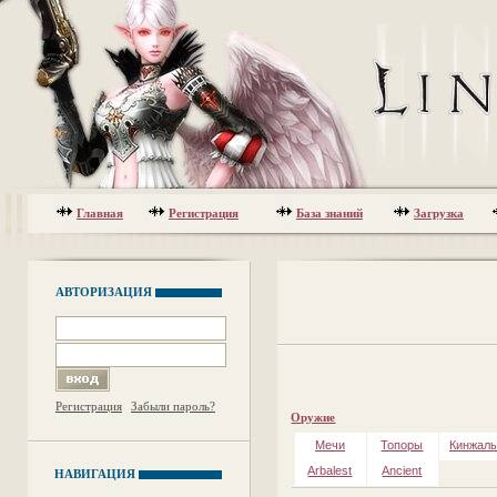
Главная
Регистрация
База знаний
Загрузка
АВТОРИЗАЦИЯ
Регистрация
Забыли пароль?
Оружие
Мечи
Топоры
Кинжал
Arbalest
Ancient
НАВИГАЦИЯ