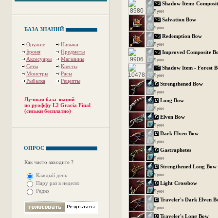
Shadow Item: Composi
Луки
Salvation Bow
Луки
БАЗА ЗНАНИЙ
Redemption Bow
Оружие
Навыки
Луки
Броня
Предметы
Improved Composite B
Аксесуары
Магазины
Луки
Сеты
Квесты
Shadow Item - Forest 
Монстры
Расы
Луки
Рыбалка
Рецепты
Strengthened Bow
Луки
Лучшая база знаний
Long Bow
по руоффу L2 Gracia Final
Луки
(сиськи бесплатно)
Elven Bow
Луки
Dark Elven Bow
Луки
ОПРОС
Gastraphetes
Луки
Как часто заходите ?
Strengthened Long Bow
Луки
Каждый день
Пару раз в неделю
Light Crossbow
Редко
Луки
Traveler's Dark Elven 
Луки
Traveler's Long Bow