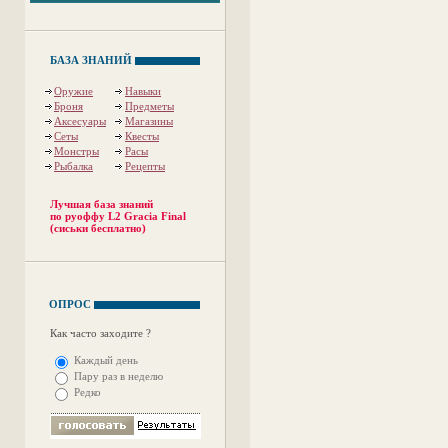
БАЗА ЗНАНИЙ
Оружие
Навыки
Броня
Предметы
Аксесуары
Магазины
Сеты
Квесты
Монстры
Расы
Рыбалка
Рецепты
Лучшая база знаний
по руоффу L2 Gracia Final
(сиськи бесплатно)
ОПРОС
Как часто заходите ?
Каждый день
Пару раз в неделю
Редко