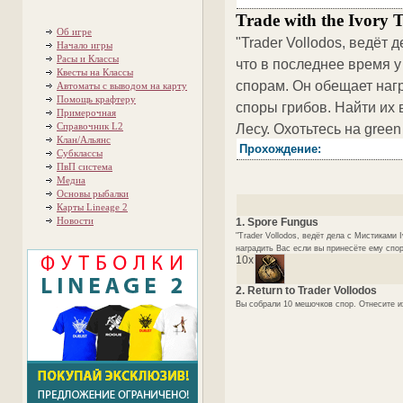
Trade with the Ivory 
Об игре
"Trader Vollodos, ведёт 
Начало игры
Расы и Классы
что в последнее время у
Квесты на Классы
спорам. Он обещает наг
Автоматы с выводом на карту
Помощь крафтеру
споры грибов. Найти их 
Примерочная
Справочник L2
Лесу. Охотьтесь на green f
Клан/Альянс
Прохождение:
Субклассы
ПвП система
Медиа
Основы рыбалки
Карты Lineage 2
Новости
1. Spore Fungus
"Trader Vollodos, ведёт дела с Мистиками
наградить Вас если вы принесёте ему споры
10x
2. Return to Trader Vollodos
Вы собрали 10 мешочков спор. Отнесите их 