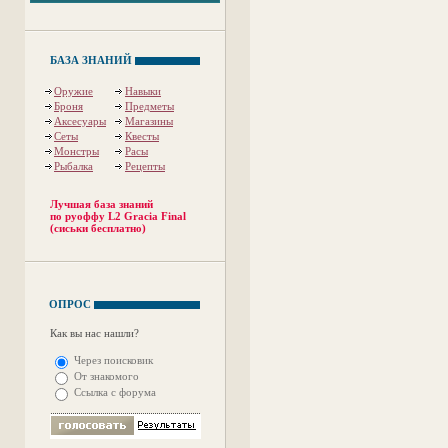
БАЗА ЗНАНИЙ
Оружие
Навыки
Броня
Предметы
Аксесуары
Магазины
Сеты
Квесты
Монстры
Расы
Рыбалка
Рецепты
Лучшая база знаний
по руоффу L2 Gracia Final
(сиськи бесплатно)
ОПРОС
Как вы нас нашли?
Через поисковик
От знакомого
Ссылка с форума