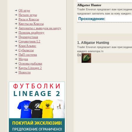
Alligator Hunter
Trader Enverun предлагает вам присоединит
Об игре
предлагает заплатить вам за кожу каждого 
Начало игры
Прохождение:
Расы и Классы
Квесты на Классы
Автоматы с выводом на карту
Помощь крафтеру
Примерочная
Справочник L2
1. Alligator Hunting
Клан/Альянс
Trader Enverun предлагает вам присоединит
Субклассы
каждого алигатора.\n
ПвП система
0x
Медиа
Основы рыбалки
Карты Lineage 2
Новости