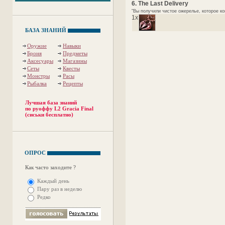
6. The Last Delivery
"Вы получили чистое ожерелье, которое ког
1x
БАЗА ЗНАНИЙ
Оружие
Навыки
Броня
Предметы
Аксесуары
Магазины
Сеты
Квесты
Монстры
Расы
Рыбалка
Рецепты
Лучшая база знаний
по руоффу L2 Gracia Final
(сиськи бесплатно)
ОПРОС
Как часто заходите ?
Каждый день
Пару раз в неделю
Редко