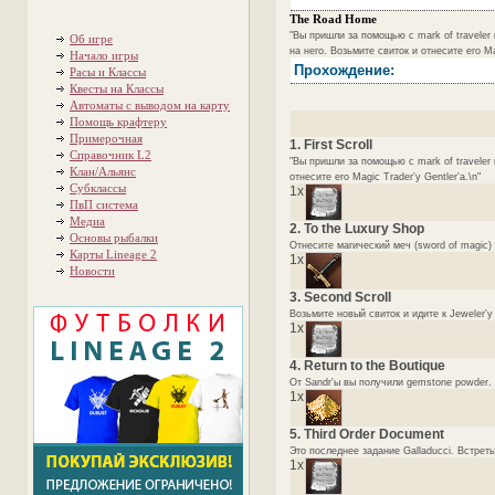
The Road Home
"Вы пришли за помощью с mark of traveler 
Об игре
на него. Возьмите свиток и отнесите его Mag
Начало игры
Прохождение:
Расы и Классы
Квесты на Классы
Автоматы с выводом на карту
Помощь крафтеру
Примерочная
1. First Scroll
Справочник L2
"Вы пришли за помощью с mark of traveler 
Клан/Альянс
отнесите его Magic Trader'у Gentler'а.\n"
Субклассы
1x
ПвП система
Медиа
2. To the Luxury Shop
Основы рыбалки
Отнесите магический меч (sword of magic) 
Карты Lineage 2
1x
Новости
3. Second Scroll
Возьмите новый свиток и идите к Jeweler'у
1x
4. Return to the Boutique
От Sandr'ы вы получили gemstone powder. О
1x
5. Third Order Document
Это последнее задание Galladucci. Встреть
1x