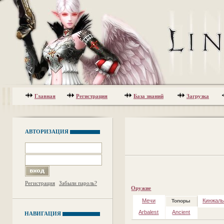
Главная
Регистрация
База знаний
Загрузка
АВТОРИЗАЦИЯ
Регистрация
Забыли пароль?
Оружие
Мечи
Кинжал
Топоры
Arbalest
Ancient
НАВИГАЦИЯ