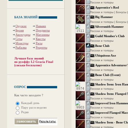
Посохи и топоры
Apprentice's Rod
Посохи и топоры | Бонусы 
Big Hammer
БАЗА ЗНАНИЙ
Посохи и топоры | Бонусы 
Оружие
Навыки
Silversmith Hammer
Броня
Предметы
Посохи и топоры
Аксесуары
Магазины
Guild Member's Club
Сеты
Квесты
Посохи и топоры
Монстры
Расы
Bone Club
Рыбалка
Рецепты
Посохи и топоры
Ubiquitous Axe
Лучшая база знаний
Посохи и топоры
по руоффу L2 Gracia Final
(сиськи бесплатно)
Apprentice Adventurer'
Посохи и топоры
Bone Club (Event)
Посохи и топоры
Shadow Item: Iron Ha
ОПРОС
Посохи и топоры
Shadow Item: Flanged
Как часто заходите ?
Посохи и топоры
Каждый день
Improved Iron Hamme
Пару раз в неделю
Посохи и топоры
Редко
Improved Flanged Mac
Посохи и топоры
Shadow Item - Bone Cl
Посохи и топоры