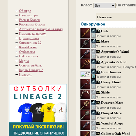
Класс:
На страниц
Об игре
Начало игры
Название
Расы и Классы
Одноручное
Квесты на Классы
Автоматы с выводом на карту
Club
Помощь крафтеру
Посохи и топоры
Примерочная
Mace
Справочник L2
Посохи и топоры
Клан/Альянс
Субклассы
Apprentice's Wand
ПвП система
Посохи и топоры
Медиа
Apprentice's Rod
Основы рыбалки
Посохи и топоры | Бонусы 
Карты Lineage 2
Iron Hammer
Новости
Посохи и топоры
Heavy Chisel
Посохи и топоры
Sickle
Посохи и топоры
Dwarven Mace
Посохи и топоры
Flanged Mace
Посохи и топоры
Wand of Adept
Посохи и топоры
Gallint's Oak Wand