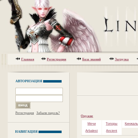
Главная
Регистрация
База знаний
Загрузка
АВТОРИЗАЦИЯ
Регистрация
Забыли пароль?
Оружие
Мечи
Топоры
Кинжал
Arbalest
Ancient
НАВИГАЦИЯ