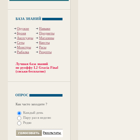
БАЗА ЗНАНИЙ
Оружие
Навыки
Броня
Предметы
Аксесуары
Магазины
Сеты
Квесты
Монстры
Расы
Рыбалка
Рецепты
Лучшая база знаний
по руоффу L2 Gracia Final
(сиськи бесплатно)
ОПРОС
Как часто заходите ?
Каждый день
Пару раз в неделю
Редко