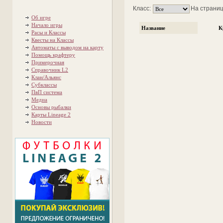
Класс:
На страницу
Об игре
Начало игры
Название
К
Расы и Классы
Квесты на Классы
Автоматы с выводом на карту
Помощь крафтеру
Примерочная
Справочник L2
Клан/Альянс
Субклассы
ПвП система
Медиа
Основы рыбалки
Карты Lineage 2
Новости