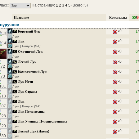
ласс:
На страницу:
1
2
3
4
5
(Всего: 5)
/
Название
Кристаллы
SS
S
вуручное
x0
1
/
Короткий Лук
Луки
x0
1
/
Лук
Луки | Бонусы (SA):
x0
6
/
Охотничий Лук
Луки
x0
7
/
Лесной Лук
Луки
x0
7
/
Композитный Лук
Луки
x0
7
/
Лук Нети
Луки
x0
7
/
Лук Стража
Луки
x0
9
/
Лук
Луки | Бонусы (SA):
x0
6
/
Лук Полумесяца
Луки
x0
7
/
Лук Ученика Путешественника
Луки
x0
7
/
Лесной Лук (Ивент)
Луки