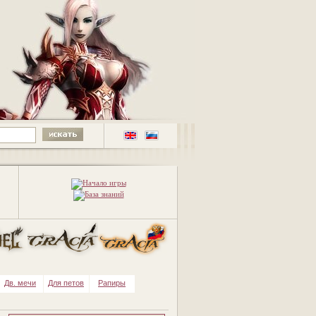
Дв. мечи
Для петов
Рапиры