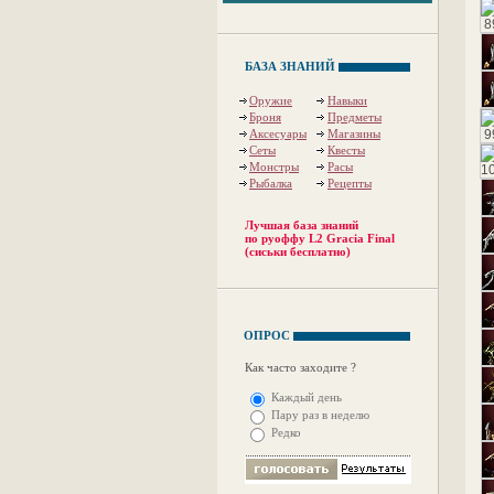
БАЗА ЗНАНИЙ
Оружие
Навыки
Броня
Предметы
Аксесуары
Магазины
Сеты
Квесты
Монстры
Расы
Рыбалка
Рецепты
Лучшая база знаний
по руоффу L2 Gracia Final
(сиськи бесплатно)
ОПРОС
Как часто заходите ?
Каждый день
Пару раз в неделю
Редко