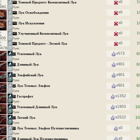
x0
7
/
Теневой Предмет: Композитный Лук
Луки
x0
1
/
Лук Освобождения
Луки
x0
1
/
Лук Искупления
Луки
x0
7
/
Улучшенный Композитный Лук
Луки
x0
7
/
Теневой Предмет - Лесной Лук
Луки
x573
6
/
Усиленный Лук
Луки
x901
6
/
Длинный Лук
Луки
x901
6
/
Эльфийский Лук
Луки
x901
6
/
Лук Темных Эльфов
Луки
x1352
8
/
Гастрафет
Луки
x1953
10
Усиленный Длинный Лук
Луки
x2522
10
Легкий Лук
Луки
x0
6
/
Лук Темных Эльфов Путешественника
Луки
x0
6
/
Длинный Лук Путешественника