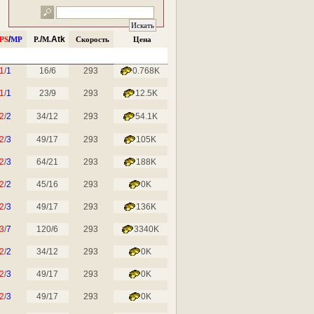
/
/
Atk
PS
MP
P.
M.
Скорость
Цена
1
/
1
16/6
293
0.768K
1
/
1
23/9
293
12.5K
2
/
2
34/12
293
54.1K
2
/
3
49/17
293
105K
2
/
3
64/21
293
188K
2
/
2
45/16
293
0K
2
/
3
49/17
293
136K
3
/
7
120/6
293
3340K
2
/
2
34/12
293
0K
2
/
3
49/17
293
0K
2
/
3
49/17
293
0K