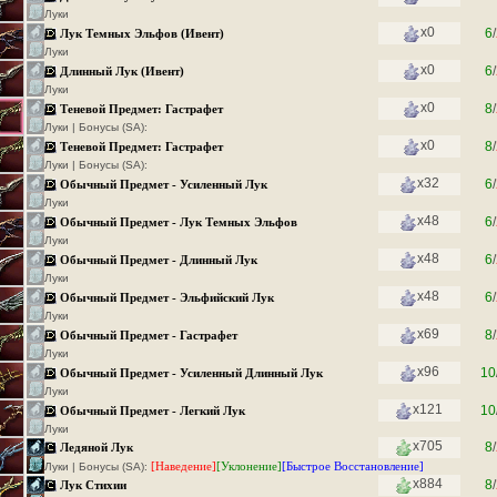
Луки
x0
6
/
Лук Темных Эльфов (Ивент)
Луки
x0
6
/
Длинный Лук (Ивент)
Луки
x0
8
/
Теневой Предмет: Гастрафет
Луки | Бонусы (SA):
x0
8
/
Теневой Предмет: Гастрафет
Луки | Бонусы (SA):
x32
6
/
Обычный Предмет - Усиленный Лук
Луки
x48
6
/
Обычный Предмет - Лук Темных Эльфов
Луки
x48
6
/
Обычный Предмет - Длинный Лук
Луки
x48
6
/
Обычный Предмет - Эльфийский Лук
Луки
x69
8
/
Обычный Предмет - Гастрафет
Луки
x96
10
Обычный Предмет - Усиленный Длинный Лук
Луки
x121
10
Обычный Предмет - Легкий Лук
Луки
x705
8
/
Ледяной Лук
[Наведение]
[Уклонение]
[Быстрое Восстановление]
Луки | Бонусы (SA):
x884
8
/
Лук Стихии