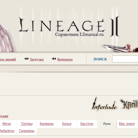
аза знаний
Загрузка
Контакты
ПОИСК
ужие
Мечи
Топоры
Кинжалы
Копья
Кастеты
Маг. книги
Луки
Арбалеты
Тальвары