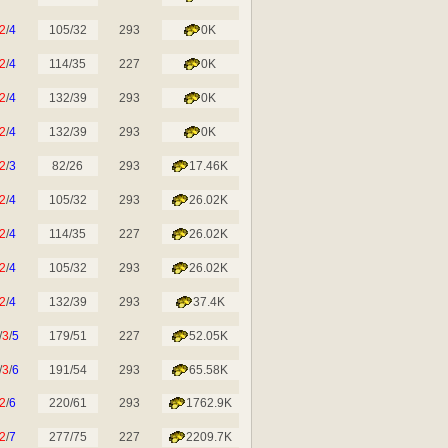
2
/
4
105/32
293
0K
2
/
4
114/35
227
0K
2
/
4
132/39
293
0K
2
/
4
132/39
293
0K
2
/
3
82/26
293
17.46K
2
/
4
105/32
293
26.02K
2
/
4
114/35
227
26.02K
2
/
4
105/32
293
26.02K
2
/
4
132/39
293
37.4K
/
3
/
5
179/51
227
52.05K
/
3
/
6
191/54
293
65.58K
2
/
6
220/61
293
1762.9K
2
/
7
277/75
227
2209.7K