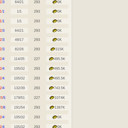
2
/
3
64/21
293
0K
1
/
1
1/1
293
0K
1
/
1
1/1
293
0K
2
/
3
64/21
293
0K
2
/
3
49/17
293
0K
2
/
3
82/26
293
315K
2
/
4
114/35
227
495.5K
2
/
4
105/32
293
495.5K
2
/
4
105/32
293
495.5K
2
/
4
132/39
293
743.5K
/
3
/
5
179/51
227
1074K
/
3
/
6
191/54
293
1387K
2
/
4
105/32
293
0K
2
/
4
105/32
293
0K