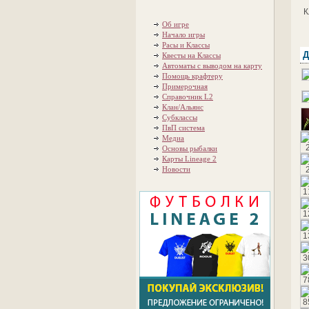
К
Об игре
Начало игры
Расы и Классы
Д
Квесты на Классы
Автоматы с выводом на карту
Помощь крафтеру
Примерочная
Справочник L2
Клан/Альянс
Субклассы
ПвП система
Медиа
Основы рыбалки
Карты Lineage 2
Новости